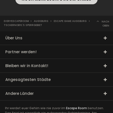
EVERYESCAPEROOM
>
AUGSBURG
>
ESCAPE GAME AUGSBURG
>
NACH
TSCHERNOBYL'S SPERRGEBIET
OBEN
Über Uns
Partner werden!
Bleiben wir in Kontakt!
Angesagtesten Städte
Andere Länder
Ihr werdet euer Gehirn wie nie zuvor im
Escape Room
benutzen.
Das Spiel ist eigentlich ein aufregendes Gehirntraining. Am