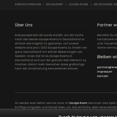
EVERYESCAPEROOM
>
DÜSSELDORF
>
LOCKED ROOM
>
DIE DZSUNGEL-EX
Über Uns
Partner w
Everyescaperoom.de wurde erstellt, um die Suche
Betreibst Du 
nach den besten Escape Rooms in Deutschland so
kontaktiere u
einfach wie möglich zu gestalten. Auf unserer
und Tausende 
Website sind jetzt 1263 Escape Rooms zu finden von
Game vertrau
ganz Deutschland mit echten Bewertungen von
Spielern. Unser Ziel ist es, Escape Rooms in
Bleiben wi
Deutschland und auf der ganzen Welt bekannt zu
machen, damit mehr Menschen diese großartige
partners@eve
Form der Unterhaltung kennenlernen können.
Impressum
Kontakt
Ihr werdet euer Gehirn wie nie zuvor im
Escape Room
benutzen. Das Spiel 
knifflige Aufgaben und Rätsel lösen, um das einfache, aber herausforder
erfordert volle Konzentration sowie die Ideen und Talente aller Spiel
Kollegen näher zusammen bringen.