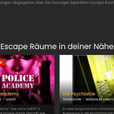
ungen abgegeben über Die Dzsungel-Expedition Escape Room
Escape Räume in deiner Nähe
 Academy
Die Psychiatrie
F
QUEXIT
DÜSSELDORF
MISSION 60 MINUTE
ademy" das erste QUEXIT 2
Ihr seid aufgrund einer richterlic
ve Escape Game Verrückt wie
Anweisung in die Psychiatrische K