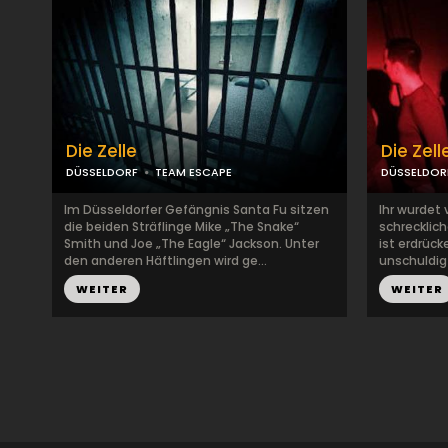
Die Zelle
Die Zell
DÜSSELDORF
TEAM ESCAPE
DÜSSELDOR
Im Düsseldorfer Gefängnis Santa Fu sitzen
Ihr wurdet 
die beiden Sträflinge Mike „The Snake“
schrecklic
Smith und Joe „The Eagle“ Jackson. Unter
ist erdrücke
den anderen Häftlingen wird ge...
unschuldig 
WEITER
WEITER