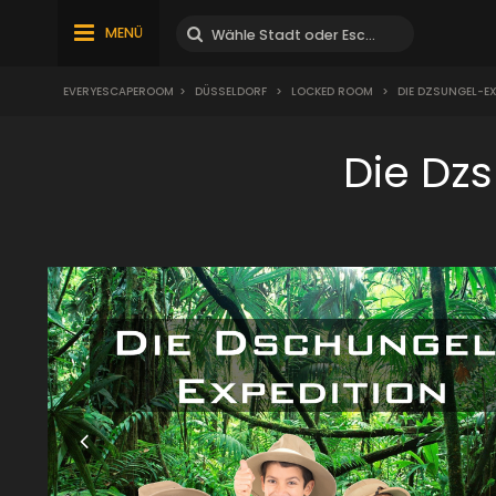
MENÜ
EVERYESCAPEROOM
>
DÜSSELDORF
>
LOCKED ROOM
>
DIE DZSUNGEL-EX
Die Dz