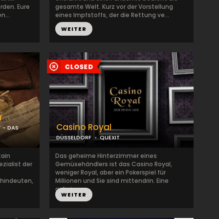
rden. Eure
gesamte Welt. Kurz vor der Vorstellung
n...
eines Impfstoffs, der die Rettung ve...
WEITER
r
Casino Royal
 - DAS
DÜSSELDORF
QUEXIT
tain
Das geheime Hinterzimmer eines
zialist der
Gemüsehändlers ist das Casino Royal,
weniger Royal, aber ein Pokerspiel für
hindeuten,
Millionen und Sie sind mittendrin. Eine
gehei...
WEITER