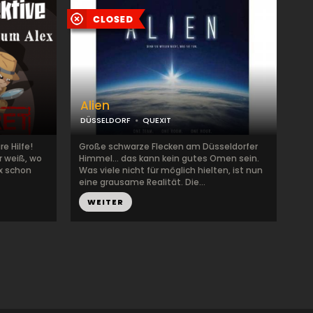
Alien
DÜSSELDORF
QUEXIT
e Hilfe!
Große schwarze Flecken am Düsseldorfer
r weiß, wo
Himmel... das kann kein gutes Omen sein.
ex schon
Was viele nicht für möglich hielten, ist nun
eine grausame Realität. Die...
WEITER