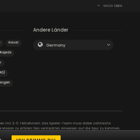
NACH OBEN
Andere Länder
e
Kauai
Germany
Rapids
n
MD)
langen
uppen mit 2-5 Teilnehmern. Das Spieler-Team muss dabei zahlreiche
e Mission zu erfülen! Den versteckten Hinweisen auf die Spur zu kommen,
r schafft Vertrauen und Engagement zwischen den Spielern und kann