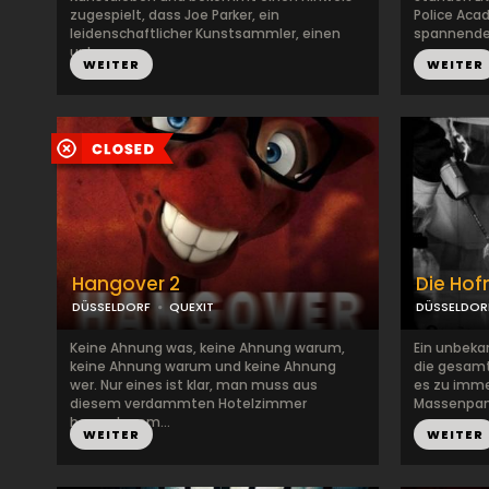
zugespielt, dass Joe Parker, ein
Police Acad
leidenschaftlicher Kunstsammler, einen
spannender.
unbe...
WEITER
WEITER
Hangover 2
Die Ho
DÜSSELDORF
QUEXIT
DÜSSELDOR
Keine Ahnung was, keine Ahnung warum,
Ein unbeka
keine Ahnung warum und keine Ahnung
die gesam
wer. Nur eines ist klar, man muss aus
es zu imme
diesem verdammten Hotelzimmer
Massenpanik
herauskomm...
WEITER
WEITER