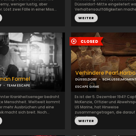
emy, weniger lustig, aber
Düsseldorf-Mitte eingeliefert wo
 Löst zwei Fälle in einer Miss...
Verhaltensauffälligkeiten mache
WEITER
Verhindere Pearl Harbo
fman Formel
DÜSSELDORF
SCHLÜSSELMOMENT
F
TEAM ESCAPE
ESCAPE GAME
nnter Krankheitserreger bedroht
Es ist der 5. Dezember 1941! Cap
te Menschheit. Weltweit kommt
McKenzie, Offizier und Abwehrspe
r mehr Ausbrüchen und eine
US Marine, hat Hinweise
 macht sich breit. Noch...
zusammengetragen, die darauf 
dass di...
WEITER