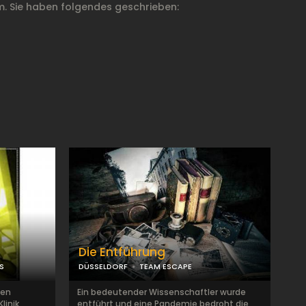
. Sie haben folgendes geschrieben:
Die Entführung
S
DÜSSELDORF
TEAM ESCAPE
hen
Ein bedeutender Wissenschaftler wurde
linik
entführt und eine Pandemie bedroht die