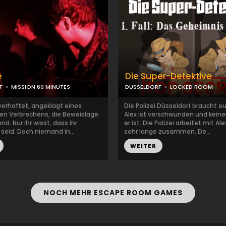
e
Die Super-Detektive
F
MISSION 60 MINUTES
DÜSSELDORF
LOCKED ROOM
verhaftet, angeklagt eines
Die Polizei Düsseldorf braucht eur
hen Verbrechens, die Beweislage
Alex ist verschwunden und keine
nd. Nur ihr wisst, dass ihr
er ist. Die Polizei arbeitet mit Al
seid. Doch niemand in...
sehr lange zusammen. De...
WEITER
NOCH MEHR ESCAPE ROOM GAMES