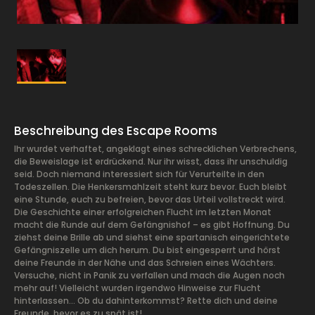
Beschreibung des Escape Rooms
Ihr wurdet verhaftet, angeklagt eines schrecklichen Verbrechens,
die Beweislage ist erdrückend. Nur ihr wisst, dass ihr unschuldig
seid. Doch niemand interessiert sich für Verurteilte in den
Todeszellen. Die Henkersmahlzeit steht kurz bevor. Euch bleibt
eine Stunde, euch zu befreien, bevor das Urteil vollstreckt wird.
Die Geschichte einer erfolgreichen Flucht im letzten Monat
macht die Runde auf dem Gefängnishof – es gibt Hoffnung. Du
ziehst deine Brille ab und siehst eine spartanisch eingerichtete
Gefängniszelle um dich herum. Du bist eingesperrt und hörst
deine Freunde in der Nähe und das Schreien eines Wächters.
Versuche, nicht in Panik zu verfallen und mach die Augen noch
mehr auf! Vielleicht wurden irgendwo Hinweise zur Flucht
hinterlassen… Ob du dahinterkommst? Rette dich und deine
Freunde, bevor es zu spät ist!