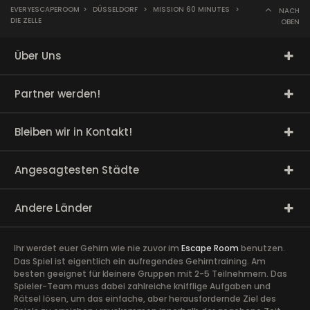
EVERYESCAPEROOM
>
DÜSSELDORF
>
MISSION 60 MINUTES
>
NACH
DIE ZELLE
OBEN
Über Uns
Partner werden!
Bleiben wir in Kontakt!
Angesagtesten Städte
Andere Länder
Ihr werdet euer Gehirn wie nie zuvor im
Escape Room
benutzen.
Das Spiel ist eigentlich ein aufregendes Gehirntraining. Am
besten geeignet für kleinere Gruppen mit 2-5 Teilnehmern. Das
Spieler-Team muss dabei zahlreiche knifflige Aufgaben und
Rätsel lösen, um das einfache, aber herausfordernde Ziel des