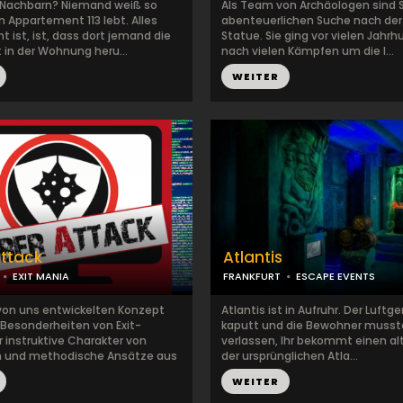
 Nachbarn? Niemand weiß so
Als Team von Archäologen sind S
in Appartement 113 lebt. Alles
abenteuerlichen Suche nach de
 ist, ist, dass dort jemand die
Statue. Sie ging vor vielen Jahr
 in der Wohnung heru...
nach vielen Kämpfen um die l...
WEITER
ttack
Atlantis
EXIT MANIA
FRANKFURT
ESCAPE EVENTS
von uns entwickelten Konzept
Atlantis ist in Aufruhr. Der Luftge
e Besonderheiten von Exit-
kaputt und die Bewohner musste
 instruktive Charakter von
verlassen, Ihr bekommt einen al
n und methodische Ansätze aus
der ursprünglichen Atla...
WEITER