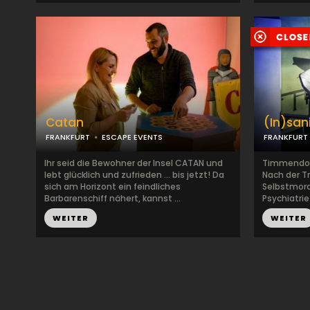
Catan
(In)san
FRANKFURT
ESCAPE EVENTS
FRANKFURT
Ihr seid die Bewohner der Insel CATAN und
Timmendorf
lebt glücklich und zufrieden ... bis jetzt! Da
Nach der T
sich am Horizont ein feindliches
Selbstmord
Barbarenschiff nähert, kannst ...
Psychiatrie
WEITER
WEITER