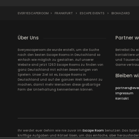
EVERYESCAPEROOM
>
FRANKFURT
>
ESCAPE EVENTS
>
BIOHAZARD
Über Uns
Partner w
Everyescaperoom.de wurde erstellt, um die Suche
Betreibst Du 
nach den besten Escape Rooms in Deutschland so
kontaktiere u
einfach wie möglich zu gestalten. Auf unserer
und Tausende 
Website sind jetzt 1263 Escape Rooms zu finden von
Game vertrau
ganz Deutschland mit echten Bewertungen von
Spielern. Unser Ziel ist es, Escape Rooms in
Bleiben wi
Deutschland und auf der ganzen Welt bekannt zu
machen, damit mehr Menschen diese großartige
partners@eve
Form der Unterhaltung kennenlernen können.
Impressum
Kontakt
Ihr werdet euer Gehirn wie nie zuvor im
Escape Room
benutzen. Das Spiel 
knifflige Aufgaben und Rätsel lösen, um das einfache, aber herausforder