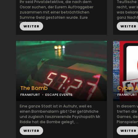
Ihr seid Privatdetektive, die nach dem
Teuflische
Oscar suchen, der Eurem Auftraggeber
recht, wer 
zusammen mit einer beträchtlichen
was bekannt
Summe Geld gestohlen wurde. Eure
ganz Nacht
Untersuch...
WEITER
WEITER
The Bomb
Cyber A
FRANKFURT
ESCAPE EVENTS
FRANKFURT
Eine ganze Stadt ist in Aufruhr, weil es
In diesem 
einen Bombenalarm gibt! Der gefährliche
treffen di
und zugleich faszinierende Psychopath Mr.
Games, der
Riddle hat die Bombe gelegt, ...
Planspiele
...
WEITER
WEITER