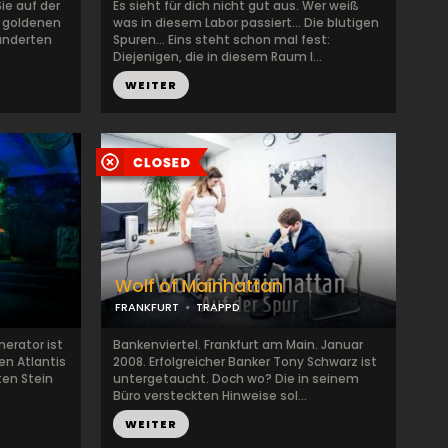
ie auf der
Es sieht für dich nicht gut aus. Wer weiß
r goldenen
was in diesem Labor passiert… Die blutigen
hunderten
Spuren… Eins steht schon mal fest:
Diejenigen, die in diesem Raum l...
WEITER
Wolf of Mainhattan
FRANKFURT
TRAPPD
nerator ist
Bankenviertel. Frankfurt am Main. Januar
n Atlantis
2008. Erfolgreicher Banker Tony Schwarz ist
ten Stein
untergetaucht. Doch wo? Die in seinem
Büro versteckten Hinweise sol...
WEITER