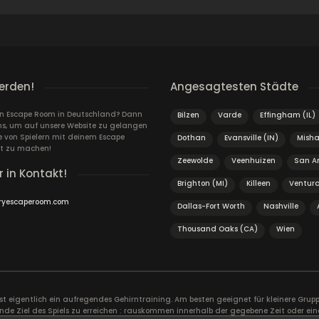
erden!
Angesagtesten Städte
ein Escape Room in Deutschland? Dann
Bilzen
Varde
Effingham (IL)
ns, um auf unsere Website zu gelangen
von Spielern mit deinem Escape
Dothan
Evansville (IN)
Misha
t zu machen!
Zeewolde
Veenhuizen
San An
r in Kontakt!
Brighton (MI)
Killeen
Ventura
ryescaperoom.com
Dallas-Fort Worth
Nashville
Thousand Oaks (CA)
Wien
ist eigentlich ein aufregendes Gehirntraining. Am besten geeignet für kleinere Gr
nde Ziel des Spiels zu erreichen : rauskommen innerhalb der gegebene Zeit oder ein