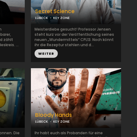
Secret Science
LÜBECK
KEY ZONE
m
Meisterdiebe gesucht! Professor Jensen
barer,
steht kurz vor der Veröffentlichung seines
d zählt
neuen „Wundermittels“ CPL13. Noch könnt
kreis. ...
ihr die Rezeptur stehlen und d...
WEITER
Bloody Hands
LÜBECK
KEY ZONE
wonnen. Die
Ihr habt euch als Probanden für eine