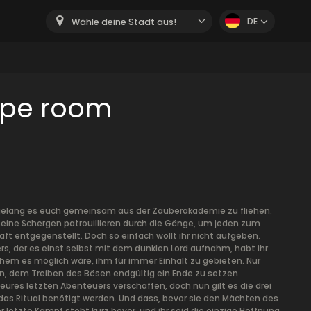
DE
Wähle deine Stadt aus!
ape room
s gelang es euch gemeinsam aus der Zauberakademie zu fliehen.
 seine Schergen patrouillieren durch die Gänge, um jeden zum
ft entgegenstellt. Doch so einfach wollt ihr nicht aufgeben.
s, der es einst selbst mit dem dunklen Lord aufnahm, habt ihr
hem es möglich wäre, ihm für immer Einhalt zu gebieten. Nur
gen, dem Treiben des Bösen endgültig ein Ende zu setzen.
res letzten Abenteuers verschaffen, doch nun gilt es die drei
das Ritual benötigt werden. Und dass, bevor sie den Mächten des
r letzte Kampf steht kurz bevor, und ihr seid die einzige Hoffnung