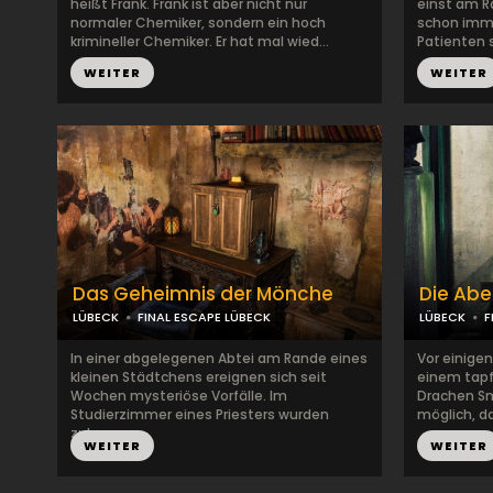
heißt Frank. Frank ist aber nicht nur
einst am R
normaler Chemiker, sondern ein hoch
schon imme
krimineller Chemiker. Er hat mal wied...
Patienten s
WEITER
WEITER
Das Geheimnis der Mönche
Die Abe
LÜBECK
FINAL ESCAPE LÜBECK
LÜBECK
F
In einer abgelegenen Abtei am Rande eines
Vor einige
kleinen Städtchens ereignen sich seit
einem tapf
Wochen mysteriöse Vorfälle. Im
Drachen Sm
Studierzimmer eines Priesters wurden
möglich, da
zule...
WEITER
WEITER