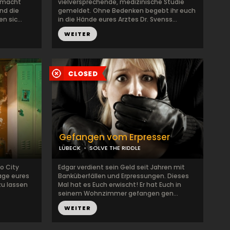
esmacht
vielversprechende, medizinische Studie
nd die
gemeldet. Ohne Bedenken begebt ihr euch
 sic...
in die Hände eures Arztes Dr. Svenss...
WEITER
Gefangen vom Erpresser
LÜBECK
SOLVE THE RIDDLE
co City
Edgar verdient sein Geld seit Jahren mit
age eures
Banküberfällen und Erpressungen. Dieses
zu lassen
Mal hat es Euch erwischt! Er hat Euch in
seinem Wohnzimmer gefangen gen...
WEITER