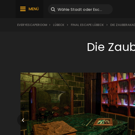
MENÜ
EVERYESCAPEROOM
>
LÜBECK
>
FINAL ESCAPE LÜBECK
>
DIE ZAUBERAKAD
Die Zau