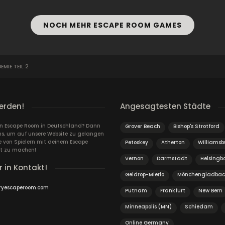
NOCH MEHR ESCAPE ROOM GAMES
EMIE TEIL 2
erden!
Angesagtesten Städte
ein Escape Room in Deutschland? Dann
Grover Beach
Bishop's Strotford
ns, um auf unsere Website zu gelangen
von Spielern mit deinem Escape
Petoskey
Atherton
Williamsb
t zu machen!
Vernon
Darmstadt
Helsingb
r in Kontakt!
Geldrop-Mierlo
Mönchengladba
ryescaperoom.com
Putnam
Frankfurt
New Bern
Minneapolis (MN)
Schiedam
Online Germany