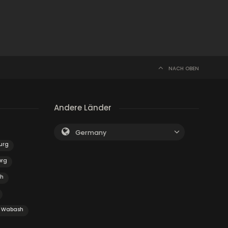
NACH OBEN
Andere Länder
Germany
urg
org
ch
Wabash