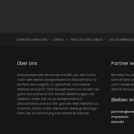
EVERYESCAPEROOM
>
LÜBECK
>
FINAL ESCAPE LÜBECK
>
DIE ZAUBERAKAD
Über Uns
Partner w
Everyescaperoom.de wurde erstellt, um die Suche
Betreibst Du 
nach den besten Escape Rooms in Deutschland so
kontaktiere u
einfach wie möglich zu gestalten. Auf unserer
und Tausende 
Website sind jetzt 1263 Escape Rooms zu finden von
Game vertrau
ganz Deutschland mit echten Bewertungen von
Spielern. Unser Ziel ist es, Escape Rooms in
Bleiben wi
Deutschland und auf der ganzen Welt bekannt zu
machen, damit mehr Menschen diese großartige
partners@eve
Form der Unterhaltung kennenlernen können.
Impressum
Kontakt