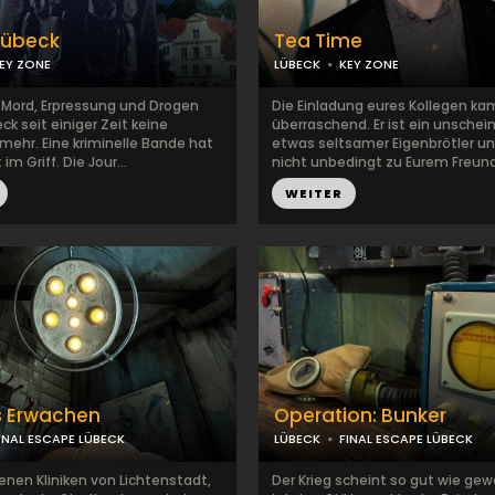
 Lübeck
Tea Time
EY ZONE
LÜBECK
KEY ZONE
, Mord, Erpressung und Drogen
Die Einladung eures Kollegen ka
eck seit einiger Zeit keine
überraschend. Er ist ein unschein
mehr. Eine kriminelle Bande hat
etwas seltsamer Eigenbrötler un
im Griff. Die Jour...
nicht unbedingt zu Eurem Freundes
WEITER
s Erwachen
Operation: Bunker
INAL ESCAPE LÜBECK
LÜBECK
FINAL ESCAPE LÜBECK
enen Kliniken von Lichtenstadt,
Der Krieg scheint so gut wie ge