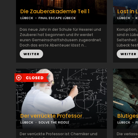
Die Zauberakademie Teil 1
Lost in
LÜBECK
FINAL ESCAPE LÜBECK
LÜBECK
K
Das neue Jahr in der Schule für Hexerei und
Korruption
Zauberei hat begonnen und ihr werdet
sind in Lüb
euren Gemeinschaftshäusern zugeordnet.
Seltenheit 
Doch das erste Abenteuer lässt n...
Lübeck fest 
WEITER
WEITER
Der verrückte Professor
Blutige
LÜBECK
SOLVE THE RIDDLE
LÜBECK
F
Der verrückte Professor ist Chemiker und
Die verlass