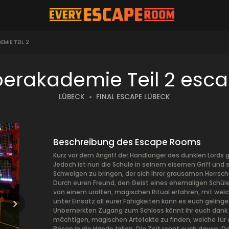
EMIE TEIL 2
berakademie Teil 2 esc
LÜBECK
FINAL ESCAPE LÜBECK
Beschreibung des Escape Rooms
Kurz vor dem Angriff der Handlanger des dunklen Lord
Jedoch ist nun die Schule in seinem eisernen Griff und
Schweigen zu bringen, der sich ihrer grausamen Herrscha
Durch euren Freund, den Geist eines ehemaligen Schüler
von einem uralten, magischen Ritual erfahren, mit welc
unter Einsatz all eurer Fähigkeiten kann es euch gelin
Unbemerkten Zugang zum Schloss könnt ihr euch dank eu
mächtigen, magischen Artefakte zu finden, welche für 
Bösen in die Hände fallen. Die Zeit rennt euch davon. De