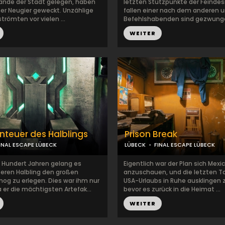
ande der Stadt gelegen, haben
letzten Stützpunkte der Feind
r Neugier geweckt. Unzählige
fallen einer nach dem anderen u
trömten vor vielen ...
Befehlshabenden sind gezwungen
WEITER
nteuer des Halblings
Prison Break
INAL ESCAPE LÜBECK
LÜBECK
FINAL ESCAPE LÜBECK
n Hundert Jahren gelang es
Eigentlich war der Plan sich Mexi
eren Halbling den großen
anzuschauen, und die letzten T
og zu erlegen. Dies war ihm nur
USA-Urlaubs in Ruhe ausklingen 
 er die mächtigsten Artefak...
bevor es zurück in die Heimat ...
WEITER