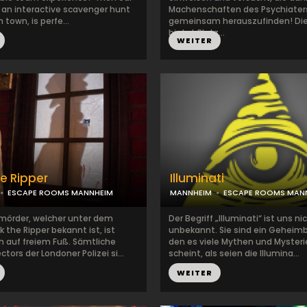
, an interactive scavenger hunt
Machenschaften des Psychiater
 town, is perfe...
gemeinsam herauszufinden! Di
bietet Platz...
WEITER
e Ripper
Illuminati
ESCAPE ROOMS MANNHEIM
MANNHEIM
ESCAPE ROOMS MAN
mörder, welcher unter dem
Der Begriff „Illuminati“ ist uns ni
the Ripper bekannt ist, ist
unbekannt. Sie sind ein Geheim
 auf freiem Fuß. Sämtliche
den es viele Mythen und Mysterie
ctors der Londoner Polizei si...
scheint, als seien die Illumina...
WEITER