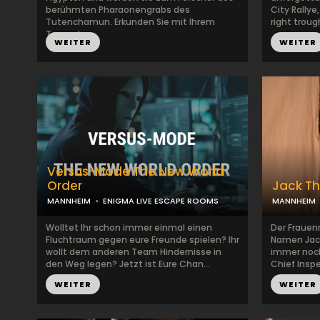
berühmten Pharaonengrabs des
City Rallye
Tutenchamun. Erkunden Sie mit Ihrem
right trough
Team d...
WEITER
WEITER
Versus-Mode The New World
Order
Jack Th
MANNHEIM
ENIGMA LIVE ESCAPE ROOMS
MANNHEIM
Wolltet Ihr schon immer einmal einen
Der Frauen
Fluchtraum gegen eure Freunde spielen? Ihr
Namen Jack 
wollt dem anderen Team Hindernisse in
immer noch
den Weg legen? Jetzt ist Eure Chan...
Chief Inspe
WEITER
WEITER