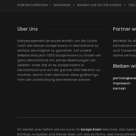
EVERYESCAPEROOM
>
MANNHEIM
>
ENIGMA LIVE ESCAPE ROOMS
>
THE 
Über Uns
Partner w
Everyescaperoom.de wurde erstellt, um die Suche
Betreibst Du 
nach den besten Escape Rooms in Deutschland so
kontaktiere u
einfach wie möglich zu gestalten. Auf unserer
und Tausende 
Website sind jetzt 1263 Escape Rooms zu finden von
Game vertrau
ganz Deutschland mit echten Bewertungen von
Spielern. Unser Ziel ist es, Escape Rooms in
Bleiben wi
Deutschland und auf der ganzen Welt bekannt zu
machen, damit mehr Menschen diese großartige
partners@eve
Form der Unterhaltung kennenlernen können.
Impressum
Kontakt
Ihr werdet euer Gehirn wie nie zuvor im
Escape Room
benutzen. Das Spiel 
knifflige Aufgaben und Rätsel lösen, um das einfache, aber herausforder