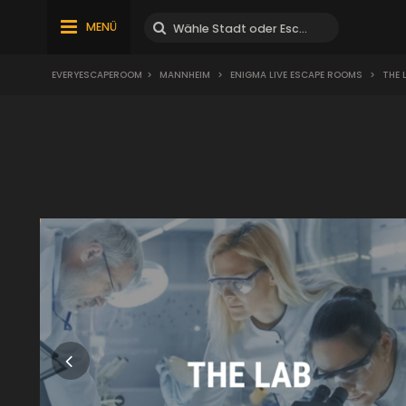
MENÜ
EVERYESCAPEROOM
>
MANNHEIM
>
ENIGMA LIVE ESCAPE ROOMS
>
THE 