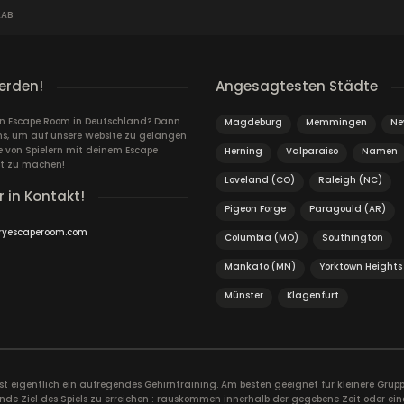
LAB
erden!
Angesagtesten Städte
ein Escape Room in Deutschland? Dann
Magdeburg
Memmingen
Ne
ns, um auf unsere Website zu gelangen
von Spielern mit deinem Escape
Herning
Valparaiso
Namen
t zu machen!
Loveland (CO)
Raleigh (NC)
r in Kontakt!
Pigeon Forge
Paragould (AR)
ryescaperoom.com
Columbia (MO)
Southington
Mankato (MN)
Yorktown Heights
Münster
Klagenfurt
ist eigentlich ein aufregendes Gehirntraining. Am besten geeignet für kleinere Gr
nde Ziel des Spiels zu erreichen : rauskommen innerhalb der gegebene Zeit oder ein