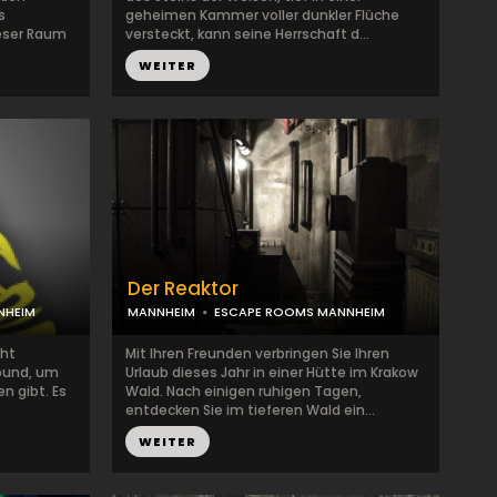
s
geheimen Kammer voller dunkler Flüche
eser Raum
versteckt, kann seine Herrschaft d...
WEITER
Der Reaktor
NHEIM
MANNHEIM
ESCAPE ROOMS MANNHEIM
cht
Mit Ihren Freunden verbringen Sie Ihren
bund, um
Urlaub dieses Jahr in einer Hütte im Krakow
n gibt. Es
Wald. Nach einigen ruhigen Tagen,
entdecken Sie im tieferen Wald ein...
WEITER