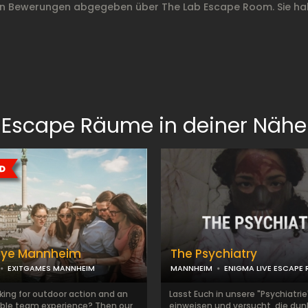
on Bewerungen abgegeben über The Lab Escape Room. Sie ha
Escape Räume in deiner Nähe
llye Mannheim
The Psychiatry
EXITGAMES MANNHEIM
MANNHEIM
ENIGMA LIVE ESCAPE
king for outdoor action and an
Lasst Euch in unsere "Psychiatrie
ble team experience? Then our
einweisen und versucht, die dun