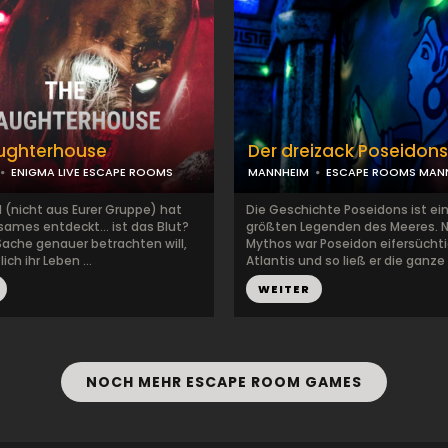
aughterhouse
Der dreizack Poseidons
ENIGMA LIVE ESCAPE ROOMS
MANNHEIM
ESCAPE ROOMS MAN
d (nicht aus Eurer Gruppe) hat
Die Geschichte Poseidons ist ei
sames entdeckt... ist das Blut?
größten Legenden des Meeres.
 Sache genauer betrachten will,
Mythos war Poseidon eifersüchti
ich ihr Leben ...
Atlantis und so ließ er die ganze 
WEITER
NOCH MEHR ESCAPE ROOM GAMES