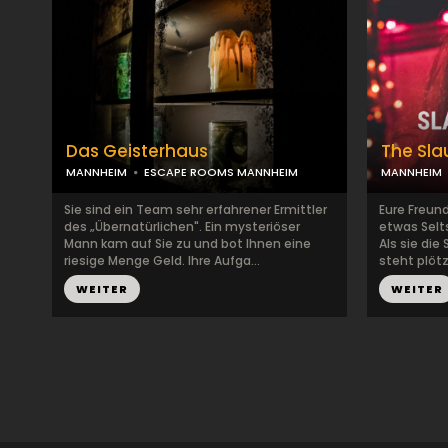
Das Geisterhaus
The Sl
MANNHEIM
ESCAPE ROOMS MANNHEIM
MANNHEIM
Sie sind ein Team sehr erfahrener Ermittler
Eure Freun
des „Übernatürlichen". Ein mysteriöser
etwas Selt
Mann kam auf Sie zu und bot Ihnen eine
Als sie die
riesige Menge Geld. Ihre Aufga...
steht plötzl
WEITER
WEITER