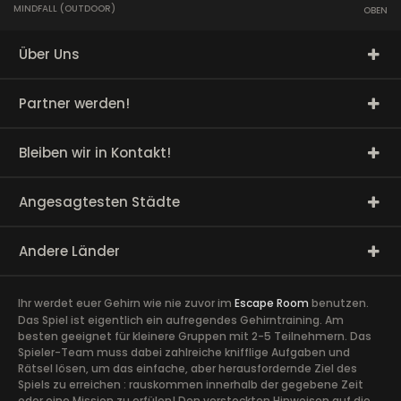
MINDFALL (OUTDOOR)
OBEN
Über Uns
Partner werden!
Bleiben wir in Kontakt!
Angesagtesten Städte
Andere Länder
Ihr werdet euer Gehirn wie nie zuvor im
Escape Room
benutzen.
Das Spiel ist eigentlich ein aufregendes Gehirntraining. Am
besten geeignet für kleinere Gruppen mit 2-5 Teilnehmern. Das
Spieler-Team muss dabei zahlreiche knifflige Aufgaben und
Rätsel lösen, um das einfache, aber herausfordernde Ziel des
Spiels zu erreichen : rauskommen innerhalb der gegebene Zeit
oder eine Mission zu erfülen! Den versteckten Hinweisen auf die