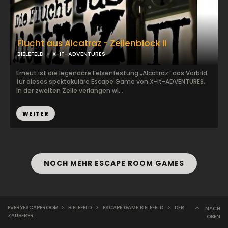
Flucht aus Alcatraz - Zellenblock II
BIELEFELD
X-IT-ADVENTURES
Erneut ist die legendäre Felsenfestung „Alcatraz“ das Vorbild
für dieses spektakuläre Escape Game von X-it-ADVENTURES.
In der zweiten Zelle verlangen wi...
WEITER
NOCH MEHR ESCAPE ROOM GAMES
EVERYESCAPEROOM
>
BIELEFELD
>
ESCAPE GAME BIELEFELD
>
DER
NACH
ZAUBERER
OBEN