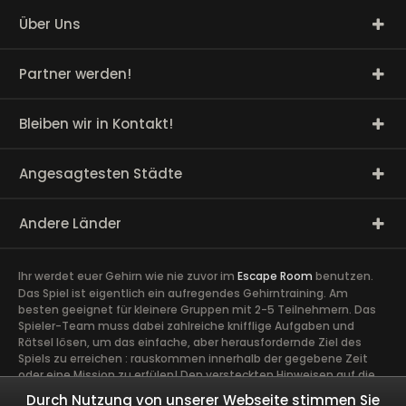
Über Uns
Partner werden!
Bleiben wir in Kontakt!
Angesagtesten Städte
Andere Länder
Ihr werdet euer Gehirn wie nie zuvor im
Escape Room
benutzen.
Das Spiel ist eigentlich ein aufregendes Gehirntraining. Am
besten geeignet für kleinere Gruppen mit 2-5 Teilnehmern. Das
Spieler-Team muss dabei zahlreiche knifflige Aufgaben und
Rätsel lösen, um das einfache, aber herausfordernde Ziel des
Spiels zu erreichen : rauskommen innerhalb der gegebene Zeit
oder eine Mission zu erfülen! Den versteckten Hinweisen auf die
Spur zu kommen, erfordert volle Konzentration sowie die Ideen
Durch Nutzung von unserer Webseite stimmen Sie