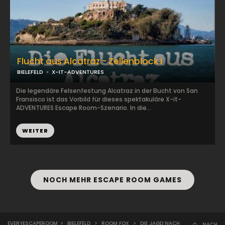
Flucht aus Alcatraz - Zellenblock I
BIELEFELD
X-IT-ADVENTURES
Die legendäre Felsenfestung Alcatraz in der Bucht von San
Fransisco ist das Vorbild für dieses spektakuläre X-it-
ADVENTURES Escape Room-Szenario. In die...
WEITER
NOCH MEHR ESCAPE ROOM GAMES
EVERYESCAPEROOM
>
BIELEFELD
>
ROOM FOX
>
DIE JAGD NACH
NACH