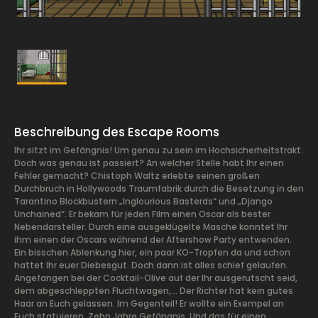
Beschreibung des Escape Rooms
Ihr sitzt im Gefängnis! Um genau zu sein im Hochsicherheitstrakt.
Doch was genau ist passiert? An welcher Stelle habt Ihr einen
Fehler gemacht? Chistoph Waltz erlebte seinen großen
Durchbruch in Hollywoods Traumfabrik durch die Besetzung in den
Tarantino Blockbustern „Inglourious Basterds“ und „Django
Unchained“. Er bekam für jeden Film einen Oscar als bester
Nebendarsteller. Durch eine ausgeklügelte Masche konntet Ihr
ihm einen der Oscars während der Aftershow Party entwenden.
Ein bisschen Ablenkung hier, ein paar KO-Tropfen da und schon
hattet Ihr euer Diebesgut. Doch dann ist alles schief gelaufen.
Angefangen bei der Cocktail-Olive auf der Ihr ausgerutscht seid,
dem abgeschleppten Fluchtwagen,… Der Richter hat kein gutes
Haar an Euch gelassen. Im Gegenteil! Er wollte ein Exempel an
Euch statuieren. Zehn Jahre Gefängnis. Und das für einen