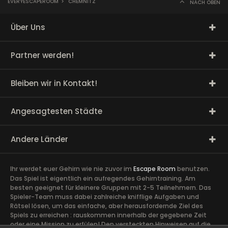
EVERYESCAPEROOM
>
CHEMNITZ
NACH OBEN
Über Uns
Partner werden!
Bleiben wir in Kontakt!
Angesagtesten Städte
Andere Länder
Ihr werdet euer Gehirn wie nie zuvor im
Escape Room
benutzen.
Das Spiel ist eigentlich ein aufregendes Gehirntraining. Am
besten geeignet für kleinere Gruppen mit 2-5 Teilnehmern. Das
Spieler-Team muss dabei zahlreiche knifflige Aufgaben und
Rätsel lösen, um das einfache, aber herausfordernde Ziel des
Spiels zu erreichen : rauskommen innerhalb der gegebene Zeit
oder eine Mission zu erfülen! Den versteckten Hinweisen auf die