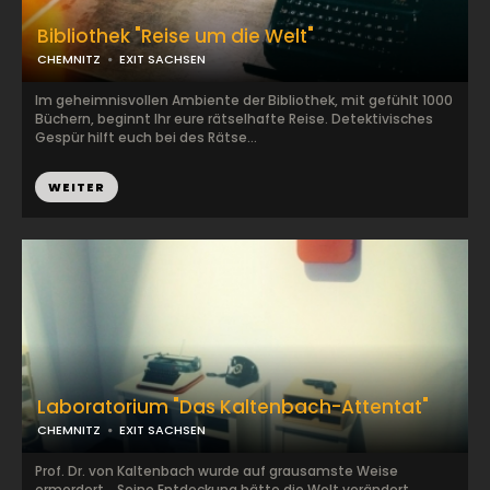
Bibliothek "Reise um die Welt"
CHEMNITZ
EXIT SACHSEN
Im geheimnisvollen Ambiente der Bibliothek, mit gefühlt 1000
Büchern, beginnt Ihr eure rätselhafte Reise. Detektivisches
Gespür hilft euch bei des Rätse...
WEITER
Laboratorium "Das Kaltenbach-Attentat"
CHEMNITZ
EXIT SACHSEN
Prof. Dr. von Kaltenbach wurde auf grausamste Weise
ermordert... Seine Entdeckung hätte die Welt verändert...