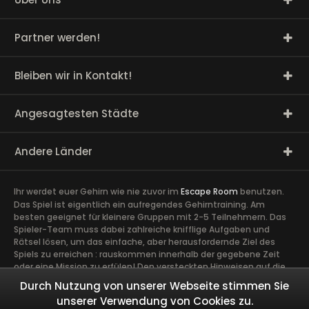
Partner werden!
Bleiben wir in Kontakt!
Angesagtesten Städte
Andere Länder
Ihr werdet euer Gehirn wie nie zuvor im
Escape Room
benutzen.
Das Spiel ist eigentlich ein aufregendes Gehirntraining. Am
besten geeignet für kleinere Gruppen mit 2-5 Teilnehmern. Das
Spieler-Team muss dabei zahlreiche knifflige Aufgaben und
Rätsel lösen, um das einfache, aber herausfordernde Ziel des
Spiels zu erreichen : rauskommen innerhalb der gegebene Zeit
oder eine Mission zu erfülen! Den versteckten Hinweisen auf die
Spur zu kommen, erfordert volle Konzentration sowie die Ideen
Durch Nutzung von unserer Webseite stimmen Sie
und Talente aller Spieler. Ein guter Zusammenhalt im Team ist
unserer Verwendung von Cookies zu.
äußerst wichtig. Ein gemeinsames Abenteuer schafft Vertrauen