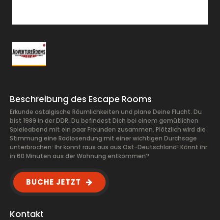
Beschreibung des Escape Rooms
Erkunde ostalgische Räumlichkeiten und plane Deine Flucht. Du
bist 1989 in der DDR. Du befindest Dich bei einem gemütlichen
Spieleabend mit ein paar Freunden zusammen. Plötzlich wird die
Stimmung eine Radiosendung mit einer wichtigen Durchsage
unterbrochen: Ihr könnt raus aus aus Ost-Deutschland! Könnt ihr
in 60 Minuten aus der Wohnung entkommen?
BUCHE JETZT
Kontakt