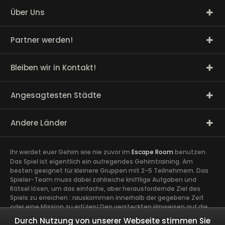
Über Uns
Partner werden!
Bleiben wir in Kontakt!
Angesagtesten Städte
Andere Länder
Ihr werdet euer Gehirn wie nie zuvor im
Escape Room
benutzen.
Das Spiel ist eigentlich ein aufregendes Gehirntraining. Am
besten geeignet für kleinere Gruppen mit 2-5 Teilnehmern. Das
Spieler-Team muss dabei zahlreiche knifflige Aufgaben und
Rätsel lösen, um das einfache, aber herausfordernde Ziel des
Spiels zu erreichen : rauskommen innerhalb der gegebene Zeit
oder eine Mission zu erfülen! Den versteckten Hinweisen auf die
Spur zu kommen, erfordert volle Konzentration sowie die Ideen
Durch Nutzung von unserer Webseite stimmen Sie
und Talente aller Spieler. Ein guter Zusammenhalt im Team ist