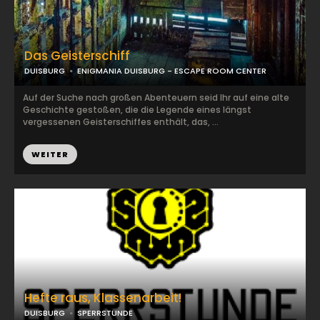
Das Geisterschiff
DUISBURG
ENIGMANIA DUISBURG - ESCAPE ROOM CENTER
Auf der Suche nach großen Abenteuern seid Ihr auf eine alte
Geschichte gestoßen, die die Legende eines längst
vergessenen Geisterschiffes enthält, das, ...
WEITER
Hefte raus, Klassenarbeit!
DUISBURG
SPERRSTUNDE