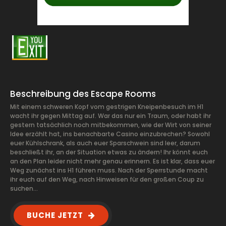
Beschreibung des Escape Rooms
Mit einem schweren Kopf vom gestrigen Kneipenbesuch im H1
wacht ihr gegen Mittag auf. War das nur ein Traum, oder habt ihr
gestern tatsächlich noch mitbekommen, wie der Wirt von seiner
Idee erzählt hat, ins benachbarte Casino einzubrechen? Sowohl
euer Kühlschrank, als auch euer Sparschwein sind leer, darum
beschließt ihr, an der Situation etwas zu ändern! Ihr könnt euch
an den Plan leider nicht mehr genau erinnern. Es ist klar, dass euer
Weg zunächst ins H1 führen muss. Nach der Sperrstunde macht
ihr euch auf den Weg, nach Hinweisen für den großen Coup zu
suchen…
BUCHE JETZT