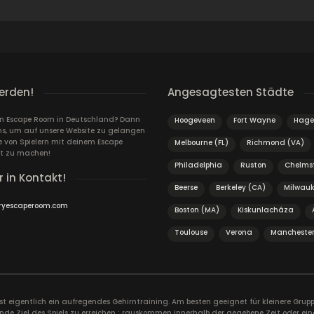
erden!
Angesagtesten Städte
ein Escape Room in Deutschland? Dann
Hoogeveen
Fort Wayne
Hage
ns, um auf unsere Website zu gelangen
von Spielern mit deinem Escape
Melbourne (FL)
Richmond (VA)
t zu machen!
Philadelphia
Ruston
Chelms
r in Kontakt!
Beerse
Berkeley (CA)
Milwauk
ryescaperoom.com
Boston (MA)
Kiskunlacháza
Toulouse
Verona
Mancheste
ist eigentlich ein aufregendes Gehirntraining. Am besten geeignet für kleinere Gr
nde Ziel des Spiels zu erreichen : rauskommen innerhalb der gegebene Zeit oder ein