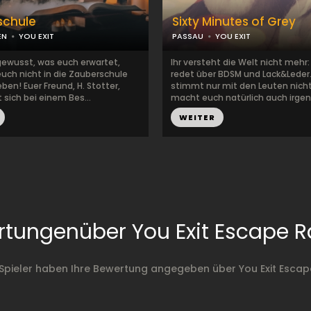
schule
Sixty Minutes of Grey
EN
YOU EXIT
PASSAU
YOU EXIT
 gewusst, was euch erwartet,
Ihr versteht die Welt nicht mehr:
euch nicht in die Zauberschule
redet über BDSM und Lack&Leder
ben! Euer Freund, H. Stotter,
stimmt nur mit den Leuten nicht
 sich bei einem Bes...
macht euch natürlich auch irgen
WEITER
rtungenüber You Exit Escape 
Spieler haben Ihre Bewertung angegeben über You Exit Esca