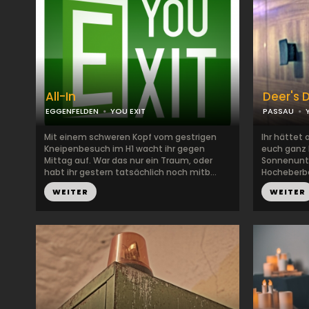
All-In
Deer's 
EGGENFELDEN
YOU EXIT
PASSAU
Mit einem schweren Kopf vom gestrigen
Ihr hättet 
Kneipenbesuch im H1 wacht ihr gegen
euch ganz k
Mittag auf. War das nur ein Traum, oder
Sonnenunt
habt ihr gestern tatsächlich noch mitb...
Hocheberber
WEITER
WEITER