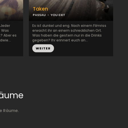
Taken
PASSAU
YOU EXIT
 Jeder
Es ist dunkel und eng. Nach einem Filmriss
. Was
erwacht ihr an einem schrecklichen Ort.
? Aber es
Was haben die gestern nur in die Drinks
dwie...
gegeben? Ihr erinnert euch an...
WEITER
Räume
pe Räume.