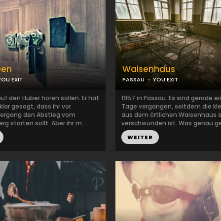
Den
Waisenhaus
YOU EXIT
PASSAU
YOU EXIT
auf den Huber hören sollen. Er hat
1957 in Passau. Es sind gerade ei
lar gesagt, dass ihr vor
Tage vergangen, seitdem die kl
ergang den Abstieg vom
aus dem örtlichen Waisenhaus s
g starten sollt. Aber ihr m...
verschwunden ist. Was genau ge
WEITER