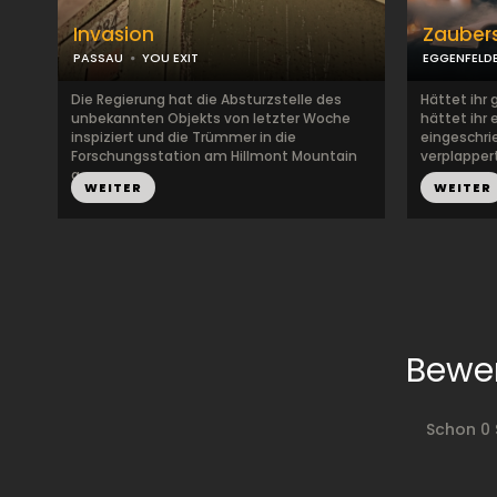
Invasion
Zauber
PASSAU
YOU EXIT
EGGENFELD
Die Regierung hat die Absturzstelle des
Hättet ihr
unbekannten Objekts von letzter Woche
hättet ihr 
inspiziert und die Trümmer in die
eingeschrie
Forschungsstation am Hillmont Mountain
verplappert
g...
WEITER
WEITER
Bewe
Schon 0 