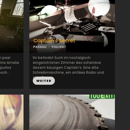
Captain's Secret
PASSAU
YOU EXIT
n paar
Ihr befindet Euch im nostalgisch
eine Amelie
eingerichteten Zimmer des scheinbar
purlos
dezent kauzigen Captain’s. Eine alte
sch...
Schreibmaschine, ein antikes Radio und
eine Sc...
WEITER