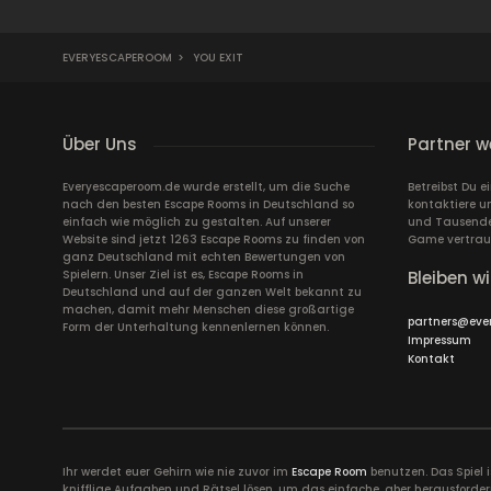
EVERYESCAPEROOM
>
YOU EXIT
Über Uns
Partner w
Everyescaperoom.de wurde erstellt, um die Suche
Betreibst Du 
nach den besten Escape Rooms in Deutschland so
kontaktiere u
einfach wie möglich zu gestalten. Auf unserer
und Tausende 
Website sind jetzt 1263 Escape Rooms zu finden von
Game vertrau
ganz Deutschland mit echten Bewertungen von
Spielern. Unser Ziel ist es, Escape Rooms in
Bleiben wi
Deutschland und auf der ganzen Welt bekannt zu
machen, damit mehr Menschen diese großartige
partners@eve
Form der Unterhaltung kennenlernen können.
Impressum
Kontakt
Ihr werdet euer Gehirn wie nie zuvor im
Escape Room
benutzen. Das Spiel 
knifflige Aufgaben und Rätsel lösen, um das einfache, aber herausforder