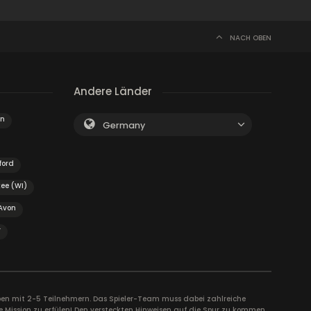
NACH OBEN
Andere Länder
n
Germany
ford
ee (WI)
Avon
r
uppen mit 2-5 Teilnehmern. Das Spieler-Team muss dabei zahlreiche
e Mission zu erfülen! Den versteckten Hinweisen auf die Spur zu kommen,