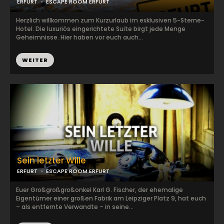
ERFURT
ESCAPE ROOM ERFURT
Herzlich willkommen zum Kurzurlaub im exklusiven 5-Sterne-
Hotel. Die luxuriös eingerichtete Suite birgt jede Menge
Geheimnisse. Hier haben vor euch auch...
WEITER
Sein letzter Wille
ERFURT
ESCAPE ROOM ERFURT
Euer Großgroßgroßonkel Karl G. Fischer, der ehemalige
Eigentümer einer großen Fabrik am Leipziger Platz 9, hat euch
– als entfernte Verwandte – in seine...