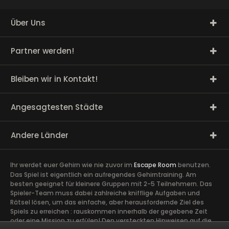
Über Uns
Partner werden!
Bleiben wir in Kontakt!
Angesagtesten Städte
Andere Länder
Ihr werdet euer Gehirn wie nie zuvor im
Escape Room
benutzen.
Das Spiel ist eigentlich ein aufregendes Gehirntraining. Am
besten geeignet für kleinere Gruppen mit 2-5 Teilnehmern. Das
Spieler-Team muss dabei zahlreiche knifflige Aufgaben und
Rätsel lösen, um das einfache, aber herausfordernde Ziel des
Spiels zu erreichen : rauskommen innerhalb der gegebene Zeit
oder eine Mission zu erfülen! Den versteckten Hinweisen auf die