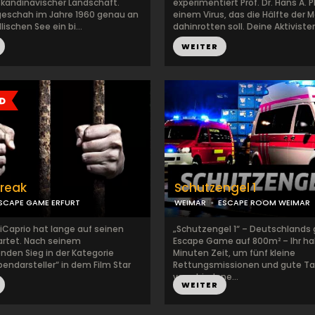
 skandinavischer Landschaft.
experimentiert Prof. Dr. Hans A. P
 geschah im Jahre 1960 genau an
einem Virus, das die Hälfte der 
lischen See ein bi...
dahinrotten soll. Deine Aktiviste
WEITER
Break
Schutzengel 1
SCAPE GAME ERFURT
WEIMAR
ESCAPE ROOM WEIMAR
iCaprio hat lange auf seinen
„Schutzengel 1“ – Deutschlands
rtet. Nach seinem
Escape Game auf 800m² – Ihr ha
nden Sieg in der Kategorie
Minuten Zeit, um fünf kleine
endarsteller“ in dem Film Star
Rettungsmissionen und gute Ta
verschiedene...
WEITER