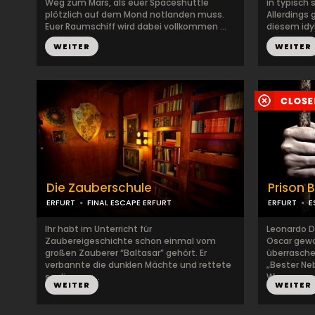
Weg zum Mars, als euer Spaceshuttle
in typisch
plötzlich auf dem Mond notlanden muss.
Allerdings
Euer Raumschiff wird dabei vollkommen ...
diesem idyl
WEITER
WEITER
Die Zauberschule
Prison 
ERFURT
FINAL ESCAPE ERFURT
ERFURT
E
Ihr habt im Unterricht für
Leonardo D
Zaubereigeschichte schon einmal vom
Oscar gewa
großen Zauberer “Baltasar” gehört. Er
überrasche
verbannte die dunklen Mächte und rettete
„Bester Neb
so die mag...
Wars w...
WEITER
WEITER