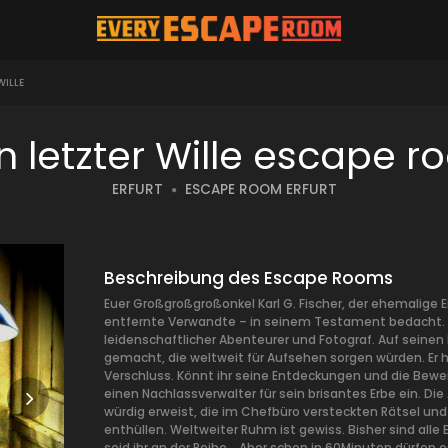
WILLE
n letzter Wille escape 
ERFURT
ESCAPE ROOM ERFURT
Beschreibung des Escape Rooms
Euer Großgroßgroßonkel Karl G. Fischer, der ehemalige E
entfernte Verwandte – in seinem Testament bedacht. N
leidenschaftlicher Abenteurer und Fotograf. Auf seinen
gemacht, die weltweit für Aufsehen sorgen würden. Er 
Verschluss. Könnt ihr seine Entdeckungen und die Bewei
einen Nachlassverwalter für sein brisantes Erbe ein. Die
würdig erweist, die im Chefbüro versteckten Rätsel un
enthüllen. Weltweiter Ruhm ist gewiss. Bisher sind alle
seid ihr an der Reihe… Aber schon in 60Minuten dürfen