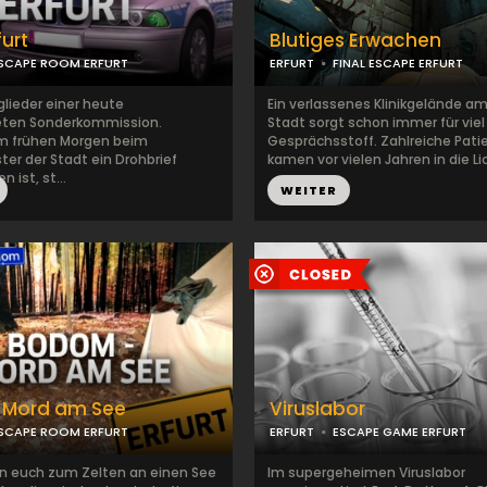
furt
Blutiges Erwachen
SCAPE ROOM ERFURT
ERFURT
FINAL ESCAPE ERFURT
tglieder einer heute
Ein verlassenes Klinikgelände a
eten Sonderkommission.
Stadt sorgt schon immer für viel
m frühen Morgen beim
Gesprächsstoff. Zahlreiche Pati
er der Stadt ein Drohbrief
kamen vor vielen Jahren in die Li
 ist, st...
WEITER
Mord am See
Viruslabor
SCAPE ROOM ERFURT
ERFURT
ESCAPE GAME ERFURT
en euch zum Zelten an einen See
Im supergeheimen Viruslabor