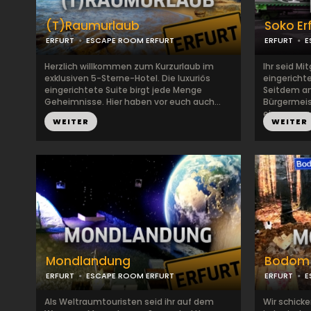
(T)Raumurlaub
Soko Er
ERFURT
ESCAPE ROOM ERFURT
ERFURT
E
Herzlich willkommen zum Kurzurlaub im
Ihr seid Mi
exklusiven 5-Sterne-Hotel. Die luxuriös
eingericht
eingerichtete Suite birgt jede Menge
Seitdem a
Geheimnisse. Hier haben vor euch auch...
Bürgermeist
eingegangen
WEITER
WEITER
Mondlandung
Bodom 
ERFURT
ESCAPE ROOM ERFURT
ERFURT
E
Als Weltraumtouristen seid ihr auf dem
Wir schick