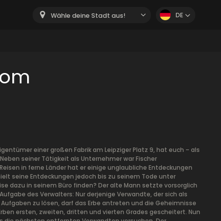
DE
Wähle deine Stadt aus!
room
igentümer einer großen Fabrik am Leipziger Platz 9, hat euch – als
eben seiner Tätigkeit als Unternehmer war Fischer
 Reisen in ferne Länder hat er einige unglaubliche Entdeckungen
hielt seine Entdeckungen jedoch bis zu seinem Tode unter
se dazu in seinem Büro finden? Der alte Mann setzte vorsorglich
 Aufgabe des Verwalters: Nur derjenige Verwandte, der sich als
d Aufgaben zu lösen, darf das Erbe antreten und die Geheimnisse
 Erben ersten, zweiten, dritten und vierten Grades gescheitert. Nun
 es die nächsten entfernten Verwandten versuchen. Der