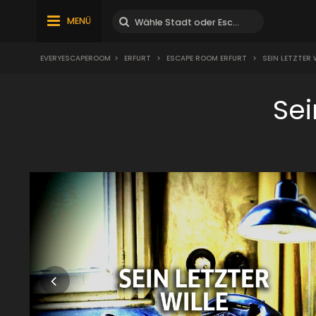
MENÜ
EVERYESCAPEROOM
>
ERFURT
>
ESCAPE ROOM ERFURT
>
SEIN LETZTER 
Sei