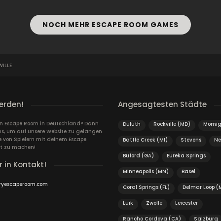
NOCH MEHR ESCAPE ROOM GAMES
WILLE
erden!
Angesagtesten Städte
ein Escape Room in Deutschland? Dann
Duluth
Rockville (MD)
Momig
ns, um auf unsere Website zu gelangen
von Spielern mit deinem Escape
Battle Creek (MI)
Stevens
Ne
t zu machen!
Buford (GA)
Eureka Springs
r in Kontakt!
Minneapolis (MN)
Basel
ryescaperoom.com
Coral Springs (FL)
Delmar Loop (
Luik
Zwolle
Leicester
Rancho Cordova (CA)
Salzburg