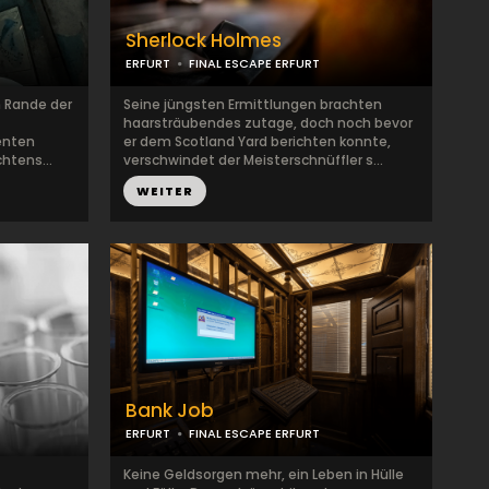
Sherlock Holmes
ERFURT
FINAL ESCAPE ERFURT
m Rande der
Seine jüngsten Ermittlungen brachten
haarsträubendes zutage, doch noch bevor
enten
er dem Scotland Yard berichten konnte,
chtens...
verschwindet der Meisterschnüffler s...
WEITER
Bank Job
ERFURT
FINAL ESCAPE ERFURT
Keine Geldsorgen mehr, ein Leben in Hülle