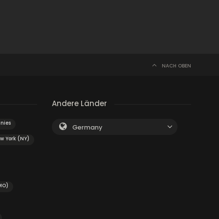
NACH OBEN
Andere Länder
nies
Germany
w York (NY)
MO)