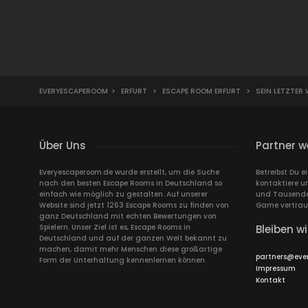
EVERYESCAPEROOM
>
ERFURT
>
ESCAPE ROOM ERFURT
>
SEIN LETZTER 
Über Uns
Partner w
Everyescaperoom.de wurde erstellt, um die Suche
Betreibst Du 
nach den besten Escape Rooms in Deutschland so
kontaktiere u
einfach wie möglich zu gestalten. Auf unserer
und Tausende 
Website sind jetzt 1263 Escape Rooms zu finden von
Game vertrau
ganz Deutschland mit echten Bewertungen von
Spielern. Unser Ziel ist es, Escape Rooms in
Bleiben wi
Deutschland und auf der ganzen Welt bekannt zu
machen, damit mehr Menschen diese großartige
partners@eve
Form der Unterhaltung kennenlernen können.
Impressum
Kontakt