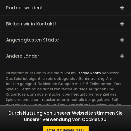
Partner werden!
Bleiben wir in Kontakt!
Angesagtesten Städte
Andere Länder
Ihr werdet euer Gehirn wie nie zuvor im
Escape Room
benutzen.
Das Spiel ist eigentlich ein aufregendes Gehirntraining. Am
besten geeignet für kleinere Gruppen mit 2-5 Teilnehmern. Das
Spieler-Team muss dabei zahlreiche knifflige Aufgaben und
Rätsel lösen, um das einfache, aber herausfordernde Ziel des
Spiels zu erreichen : rauskommen innerhalb der gegebene Zeit
oder eine Mission zu erfülen! Den versteckten Hinweisen auf die
Spur zu kommen, erfordert volle Konzentration sowie die Ideen
Durch Nutzung von unserer Webseite stimmen Sie
und Talente aller Spieler. Ein guter Zusammenhalt im Team ist
unserer Verwendung von Cookies zu.
äußerst wichtig. Ein gemeinsames Abenteuer schafft Vertrauen
und Engagement zwischen den Spielern und kann Kollegen näher
ICH STIMME ZU!