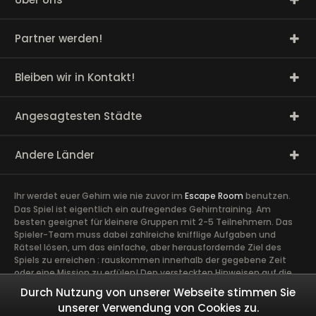
Partner werden!
Bleiben wir in Kontakt!
Angesagtesten Städte
Andere Länder
Ihr werdet euer Gehirn wie nie zuvor im
Escape Room
benutzen.
Das Spiel ist eigentlich ein aufregendes Gehirntraining. Am
besten geeignet für kleinere Gruppen mit 2-5 Teilnehmern. Das
Spieler-Team muss dabei zahlreiche knifflige Aufgaben und
Rätsel lösen, um das einfache, aber herausfordernde Ziel des
Spiels zu erreichen : rauskommen innerhalb der gegebene Zeit
oder eine Mission zu erfülen! Den versteckten Hinweisen auf die
Spur zu kommen, erfordert volle Konzentration sowie die Ideen
Durch Nutzung von unserer Webseite stimmen Sie
und Talente aller Spieler. Ein guter Zusammenhalt im Team ist
unserer Verwendung von Cookies zu.
äußerst wichtig. Ein gemeinsames Abenteuer schafft Vertrauen