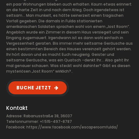
ein paar Wohnungen blieben auch erhalten. Kaum etwas erinnert
an die harte Zeit in und nach dem Krieg. Doch irgendetwas ist
seltsam… Man munkelt, es hätte seinerzeit einen tragischen
Vorfall gegeben. Die damals in Fulda stationierten
amerikanischen Soldaten sprachen wohl von einem „lost Room“.
Angeblich wurde ein Zimmer in diesem Haus versiegelt und sein
Eingang zugemauert. Irgendwann ist es dann wohl einfach in
Vergessenheit geraten. Bis immer mehr seltsame Geräusche aus
einen bestimmten Bereich des Hauses vereinzelt gehört werden.
Ihr hört davon und es macht Euch neugierig. Geister und
seltsame Geräusche, was ein Quatsch –denkt Ihr… Also geht Ihr
mal genauer schauen. Was steckt wohl dahinter? Gibt es diesen
mysteriösen „lost Room“ wirklich?..
BUCHE JETZT
Kontakt
Adresse: Rabanusstraße 38, 36037
Telefonnummer: +1 515-497-8787
Facebook:
https://www.facebook.com/escaperoomfulda/