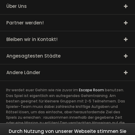
Über Uns
Partner werden!
Bleiben wir in Kontakt!
Angesagtesten Städte
Andere Länder
Ihr werdet euer Gehirn wie nie zuvor im
Escape Room
benutzen.
Das Spiel ist eigentlich ein aufregendes Gehirntraining. Am
besten geeignet für kleinere Gruppen mit 2-5 Teilnehmern. Das
Spieler-Team muss dabei zahlreiche knifflige Aufgaben und
Rätsel lösen, um das einfache, aber herausfordernde Ziel des
Spiels zu erreichen : rauskommen innerhalb der gegebene Zeit
oder eine Mission zu erfülen! Den versteckten Hinweisen auf die
Spur zu kommen, erfordert volle Konzentration sowie die Ideen
Durch Nutzung von unserer Webseite stimmen Sie
und Talente aller Spieler. Ein guter Zusammenhalt im Team ist