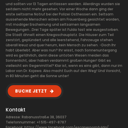
und sollten vor 13 Tagen entlassen werden. Allerdings wurden sie
seitdem nicht mehr gesehen. Vor einer Woche dann ging der
erste seltsame Notruf bei der Polizei Osthessen ein. Seltsam
aussehende Menschen wären am Frauenberg gesichtet worden,
mit modriger Erscheinung und seltsamen langsamen
Bewegungen…Drei Tage später ist Fulda fast wie ausgestorben.
Die Stadt ähnelt einen Kriegsschauplatz. Die Häuser zum Teil
zerstört, geplündert und alle leerstehend, Fahrzeuge stehen
überall kreuz und quer herum, kein Mensch zu sehen. -Doch Ihr
habt überlebt. Aber was nun? Ihr wisst, nach Sonnenuntergang
wird es gefährlich, denn diese untoten Wesen meiden das
Sonnenlicht, aber haben verdammt großen Hunger! Gibt es
vielleicht ein Gegenmittel? Klar ist, wenn es eins gibt, dann nur im
Labor von Dr. Kojawa. Also macht Euch auf den Weg! Und Vorsicht,
in 80 Minuten geht die Sonne unter!
BUCHE JETZT
Kontakt
Adresse: Rabanusstraße 38, 36037
Telefonnummer: +1 515-497-8787
Facebook:
https://www.facebook.com/escaperoomfulda/