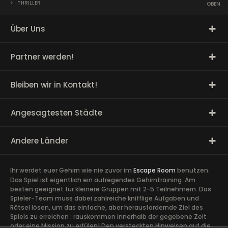
>
THRILLER
OBEN
Über Uns
Partner werden!
Bleiben wir in Kontakt!
Angesagtesten Städte
Andere Länder
Ihr werdet euer Gehirn wie nie zuvor im
Escape Room
benutzen.
Das Spiel ist eigentlich ein aufregendes Gehirntraining. Am
besten geeignet für kleinere Gruppen mit 2-5 Teilnehmern. Das
Spieler-Team muss dabei zahlreiche knifflige Aufgaben und
Rätsel lösen, um das einfache, aber herausfordernde Ziel des
Spiels zu erreichen : rauskommen innerhalb der gegebene Zeit
oder eine Mission zu erfülen! Den versteckten Hinweisen auf die