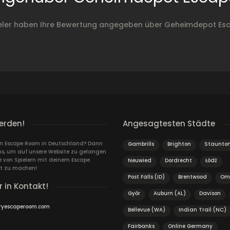
ieler haben Ihre Bewertung angegeben über Geheimdepot Es
erden!
Angesagtesten Städte
ein Escape Room in Deutschland? Dann
Gambrills
Brighton
Staunton
ns, um auf unsere Website zu gelangen
von Spielern mit deinem Escape
Neuwied
Dordrecht
Łódź
t zu machen!
Post Falls (ID)
Brentwood
Om
r in Kontakt!
Győr
Auburn (AL)
Davison
ryescaperoom.com
Bellevue (WA)
Indian Trail (NC)
Fairbanks
Online Germany