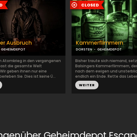
er Ausbruch
Kammerflimmern
GEHEIMDEPOT
DORSTEN
GEHEIMDEPOT
 Atomkrieg in den vergangenen
Bisher traute sich niemand, setz
 fast die gesamte Welt
Balsingers Kammerflimmern, de
. Wir geben ihnen nur eine
nach dem ewigen und unsterbli
erleben Sie. Dies ist keine Ü...
endlich ein Ende. Rette das Leben
WEITER
ngenüber Geheimdepot Esca