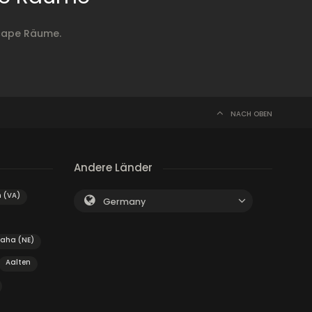
cape Räume.
NACH OBEN
Andere Länder
 (VA)
Germany
aha (NE)
Aalten