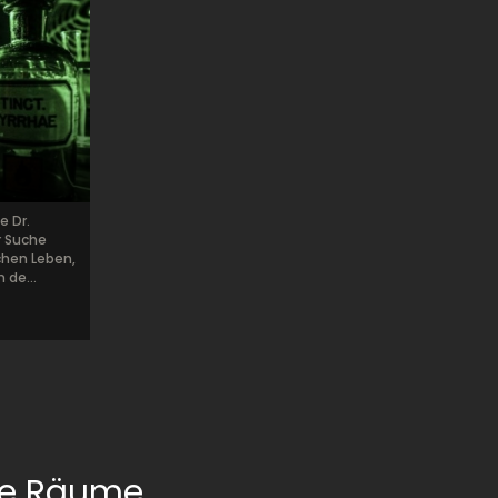
e Dr.
r Suche
chen Leben,
 de...
pe Räume