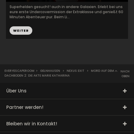
Superhelden gesucht! auch in andere Galaxien. Erlebt bei uns
eure erste Undercovermission der Extraklasse und genießt 60
Minuten Abenteuer pur. Beim Li...
WEITER
EVERYESCAPEROOM
>
GELNHAUSEN
>
NEXUS EXIT
>
MORD AUF DEM
NACH
DACHBODEN 2: DIE AKTE MARIE KATHARINA
OBEN
Über Uns
Partner werden!
Bleiben wir in Kontakt!