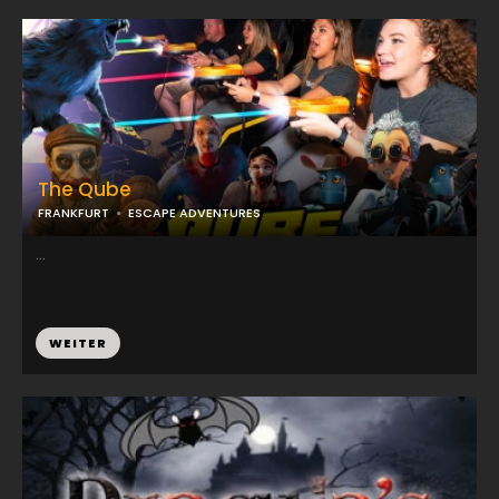
The Qube
FRANKFURT
ESCAPE ADVENTURES
...
WEITER