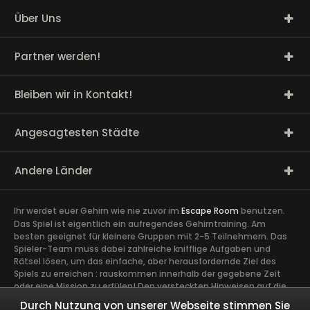
Über Uns
Partner werden!
Bleiben wir in Kontakt!
Angesagtesten Städte
Andere Länder
Ihr werdet euer Gehirn wie nie zuvor im
Escape Room
benutzen.
Das Spiel ist eigentlich ein aufregendes Gehirntraining. Am
besten geeignet für kleinere Gruppen mit 2-5 Teilnehmern. Das
Spieler-Team muss dabei zahlreiche knifflige Aufgaben und
Rätsel lösen, um das einfache, aber herausfordernde Ziel des
Spiels zu erreichen : rauskommen innerhalb der gegebene Zeit
oder eine Mission zu erfülen! Den versteckten Hinweisen auf die
Spur zu kommen, erfordert volle Konzentration sowie die Ideen
Durch Nutzung von unserer Webseite stimmen Sie