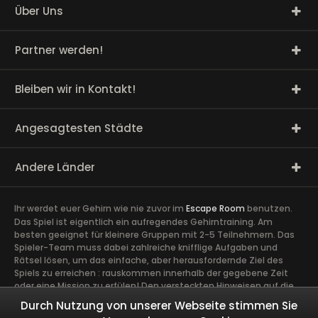
Über Uns
Partner werden!
Bleiben wir in Kontakt!
Angesagtesten Städte
Andere Länder
Ihr werdet euer Gehirn wie nie zuvor im
Escape Room
benutzen.
Das Spiel ist eigentlich ein aufregendes Gehirntraining. Am
besten geeignet für kleinere Gruppen mit 2-5 Teilnehmern. Das
Spieler-Team muss dabei zahlreiche knifflige Aufgaben und
Rätsel lösen, um das einfache, aber herausfordernde Ziel des
Spiels zu erreichen : rauskommen innerhalb der gegebene Zeit
oder eine Mission zu erfülen! Den versteckten Hinweisen auf die
Spur zu kommen, erfordert volle Konzentration sowie die Ideen
Durch Nutzung von unserer Webseite stimmen Sie
und Talente aller Spieler. Ein guter Zusammenhalt im Team ist