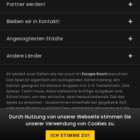
Partner werden!
Bleiben wir in Kontakt!
Angesagtesten Städte
Andere Länder
Ihr werdet euer Gehirn wie nie zuvor im
Escape Room
benutzen.
Das Spiel ist eigentlich ein aufregendes Gehirntraining. Am
besten geeignet für kleinere Gruppen mit 2-5 Teilnehmern. Das
Spieler-Team muss dabei zahlreiche knifflige Aufgaben und
Rätsel lösen, um das einfache, aber herausfordernde Ziel des
Spiels zu erreichen : rauskommen innerhalb der gegebene Zeit
oder eine Mission zu erfülen! Den versteckten Hinweisen auf die
Spur zu kommen, erfordert volle Konzentration sowie die Ideen
Durch Nutzung von unserer Webseite stimmen Sie
und Talente aller Spieler. Ein guter Zusammenhalt im Team ist
unserer Verwendung von Cookies zu.
äußerst wichtig. Ein gemeinsames Abenteuer schafft Vertrauen
und Engagement zwischen den Spielern und kann Kollegen näher
ICH STIMME ZU!
zusammen bringen.