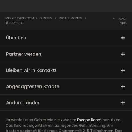
EVERYESCAPEROOM
>
GIESSEN
>
ESCAPE EVENTS
>
NACH
BIOHAZARD
OBEN
Über Uns
Partner werden!
Bleiben wir in Kontakt!
Angesagtesten Städte
Andere Länder
Ihr werdet euer Gehirn wie nie zuvor im
Escape Room
benutzen.
Das Spiel ist eigentlich ein aufregendes Gehirntraining. Am
besten geeignet für kleinere Gruppen mit 2-5 Teilnehmern. Das