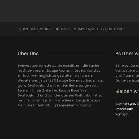
EVERYESCAPEROOM
>
LINDEN
>
ESCAPEPLAZA
>
GEHEIMDIENST
Über Uns
Partner w
Everyescaperoom.de wurde erstellt, um die Suche
Betreibst Du 
nach den besten Escape Rooms in Deutschland so
kontaktiere u
einfach wie möglich zu gestalten. Auf unserer
und Tausende 
Website sind jetzt 1263 Escape Rooms zu finden von
Game vertrau
ganz Deutschland mit echten Bewertungen von
Spielern. Unser Ziel ist es, Escape Rooms in
Bleiben wi
Deutschland und auf der ganzen Welt bekannt zu
machen, damit mehr Menschen diese großartige
partners@eve
Form der Unterhaltung kennenlernen können.
Impressum
Kontakt