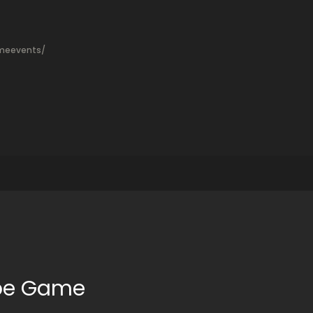
meevents/
ape Game