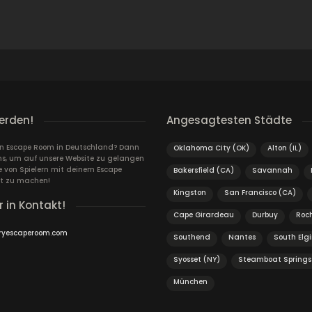
erden!
Angesagtesten Städte
ein Escape Room in Deutschland? Dann
Oklahoma City (OK)
Alton (IL)
ns, um auf unsere Website zu gelangen
von Spielern mit deinem Escape
Bakersfield (CA)
Savannah
t zu machen!
Kingston
San Francisco (CA)
r in Kontakt!
Cape Girardeau
Durbuy
Roc
ryescaperoom.com
Southend
Nantes
South Elgi
Syosset (NY)
Steamboat Springs
München