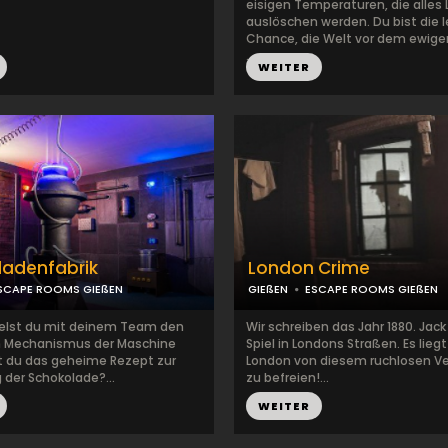
eisigen Temperaturen, die alles
auslöschen werden. Du bist die 
Chance, die Welt vor dem ewige
...
WEITER
ladenfabrik
London Crime
SCAPE ROOMS GIEßEN
GIEßEN
ESCAPE ROOMS GIEßEN
elst du mit deinem Team den
Wir schreiben das Jahr 1880. Jack 
 Mechanismus der Maschine
Spiel in Londons Straßen. Es liegt
t du das geheime Rezept zur
London von diesem ruchlosen Ve
 der Schokolade?...
zu befreien!...
WEITER