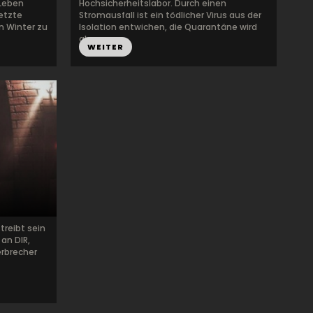
 Leben
Hochsicherheitslabor. Durch einen
letzte
Stromausfall ist ein tödlicher Virus aus der
n Winter zu
Isolation entwichen, die Quarantäne wird
ak...
WEITER
treibt sein
 an DIR,
rbrecher