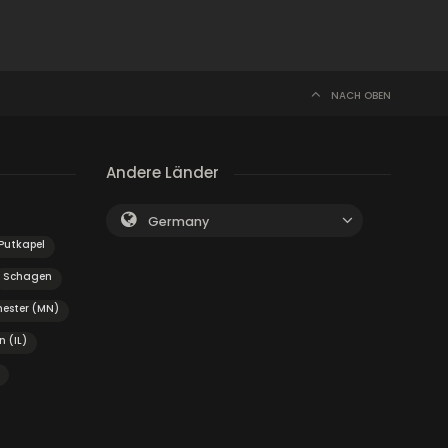
NACH OBEN
Andere Länder
Germany
Putkapel
Schagen
hester (MN)
n (IL)