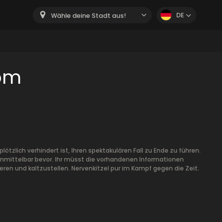
DE
Wähle deine Stadt aus!
om
ötzlich verhindert ist, Ihren spektakulären Fall zu Ende zu führen.
unmittelbar bevor. Ihr müsst die vorhandenen Informationen
ieren und kaltzustellen. Nervenkitzel pur im Kampf gegen die Zeit.