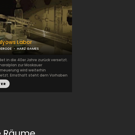
lyows Labor
GERODE
HARZ GAMES
det in die 40er Jahre zurück versetzt.
naralplan zur Moskauer
rneuerung wird weiterhin
tzt. Ernsthaft steht dem Vorhaben
TER
e Räume