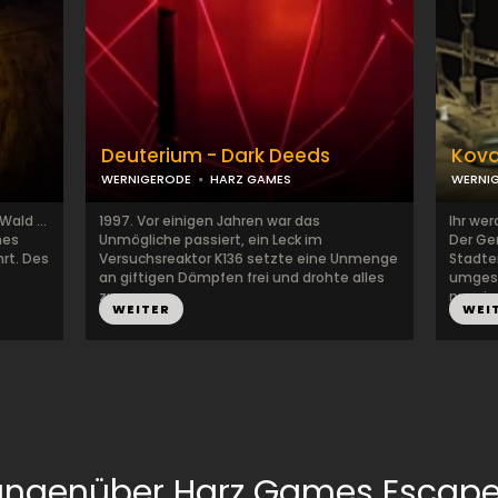
Deuterium - Dark Deeds
Kova
WERNIGERODE
HARZ GAMES
WERNI
Wald ...
1997. Vor einigen Jahren war das
Ihr wer
nes
Unmögliche passiert, ein Leck im
Der Ge
rt. Des
Versuchsreaktor K136 setzte eine Unmenge
Stadte
an giftigen Dämpfen frei und drohte alles
umgese
zu ...
nur ei...
WEITER
WEI
ungenüber Harz Games Escap