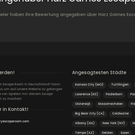
ieler haben Ihre Bewertung angegeben über Harz Games Es
erden!
Angesagtesten Städte
ein Escape Room in Deutschland? Dann
Kansas City (MO)
Tuttlingen
ns, um auf unsere Website zu gelangen
von Spielern mit deinem Escape
Lawrence (KS)
Paderborn
Pa
t zu machen!
Oisterwijk
Maasmechelen
Fr
r in Kontakt!
Big Bear City (CA)
Coldwater
ryescaperoom.com
Albany (GA)
New York (NY)
M
Tempe (AZ)
Delden
Essen