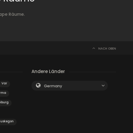
cape Räume.
NACH OBEN
Andere Länder
Var
Germany
rma
eiburg
uskegon