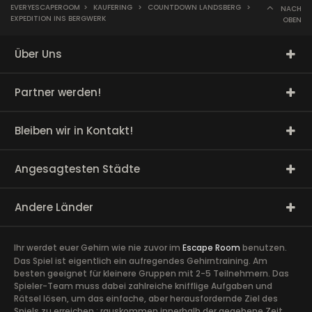
EVERYESCAPEROOM
>
KAUFERING
>
COUNTDOWN LANDSBERG
>
NACH
EXPEDITION INS BERGWERK
OBEN
Über Uns
Partner werden!
Bleiben wir in Kontakt!
Angesagtesten Städte
Andere Länder
Ihr werdet euer Gehirn wie nie zuvor im
Escape Room
benutzen.
Das Spiel ist eigentlich ein aufregendes Gehirntraining. Am
besten geeignet für kleinere Gruppen mit 2-5 Teilnehmern. Das
Spieler-Team muss dabei zahlreiche knifflige Aufgaben und
Rätsel lösen, um das einfache, aber herausfordernde Ziel des
Spiels zu erreichen : rauskommen innerhalb der gegebene Zeit