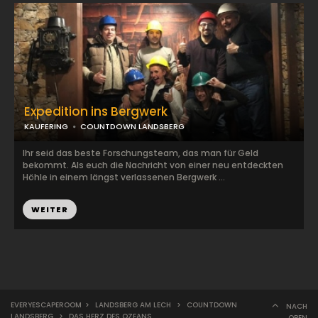
Expedition ins Bergwerk
KAUFERING
COUNTDOWN LANDSBERG
Ihr seid das beste Forschungsteam, das man für Geld
bekommt. Als euch die Nachricht von einer neu entdeckten
Höhle in einem längst verlassenen Bergwerk ...
WEITER
EVERYESCAPEROOM
>
LANDSBERG AM LECH
>
COUNTDOWN
NACH
LANDSBERG
>
DAS HERZ DES OZEANS
OBEN