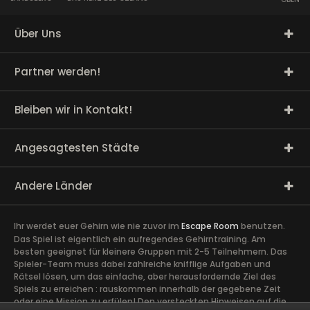
Über Uns
Partner werden!
Bleiben wir in Kontakt!
Angesagtesten Städte
Andere Länder
Ihr werdet euer Gehirn wie nie zuvor im
Escape Room
benutzen.
Das Spiel ist eigentlich ein aufregendes Gehirntraining. Am
besten geeignet für kleinere Gruppen mit 2-5 Teilnehmern. Das
Spieler-Team muss dabei zahlreiche knifflige Aufgaben und
Rätsel lösen, um das einfache, aber herausfordernde Ziel des
Spiels zu erreichen : rauskommen innerhalb der gegebene Zeit
oder eine Mission zu erfülen! Den versteckten Hinweisen auf die