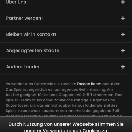
Über Uns
Partner werden!
Bleiben wir in Kontakt!
Angesagtesten Städte
Andere Länder
Ihr werdet euer Gehirn wie nie zuvor im
Escape Room
benutzen.
Das Spiel ist eigentlich ein aufregendes Gehirntraining. Am
besten geeignet für kleinere Gruppen mit 2-5 Teilnehmern. Das
Spieler-Team muss dabei zahlreiche knifflige Aufgaben und
Rätsel lösen, um das einfache, aber herausfordernde Ziel des
Spiels zu erreichen : rauskommen innerhalb der gegebene Zeit
oder eine Mission zu erfülen! Den versteckten Hinweisen auf die
Spur zu kommen, erfordert volle Konzentration sowie die Ideen
Durch Nutzung von unserer Webseite stimmen Sie
und Talente aller Spieler. Ein guter Zusammenhalt im Team ist
unserer Verwendung von Cookies zu.
äußerst wichtig. Ein gemeinsames Abenteuer schafft Vertrauen