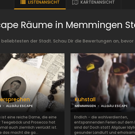
LISTENANSICHT
KARTENANSICHT
cape Räume in Memmingen St
eliebtesten der Stadt. Schau Dir die Bewertungen an, bevor 
Versprechen
Kuhstall
N
ALLGÄU ESCAPE
MEMMINGEN
ALLGÄU ESCAPE
 ist eine reiche Dame, die eine
Endlich – die wohlverdienten,
ür Teegebäck und Prosecco hat
entspannenden Ferien auf dem
al auch ziemlich verrückt ist.
sind da! Doch statt Allgäuer Idyll
e das macht die ga...
gesunder Landluft und erholsam