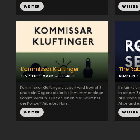
WEITER
WEITER
Kommissar Kluftinger
The Rab
KEMPTEN
ROOM OF SECRETS
KEMPTEN
Kommissar Kluftingers Leben wird bedroht,
Ihr trinkt e
und sein Gegenspieler ist ihm immer einen
in einem Z
Schritt voraus. Gibt es einen Maulwurf bei
alle Sinne 
der Polizei? Arbeitet Han...
Alice und en
WEITER
WEITER