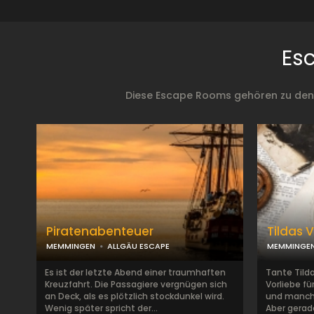
Es
Diese Escape Rooms gehören zu den b
Piratenabenteuer
Tildas 
MEMMINGEN
ALLGÄU ESCAPE
MEMMINGE
Es ist der letzte Abend einer traumhaften
Tante Tilda
Kreuzfahrt. Die Passagiere vergnügen sich
Vorliebe f
an Deck, als es plötzlich stockdunkel wird.
und manchm
Wenig später spricht der...
Aber gerad