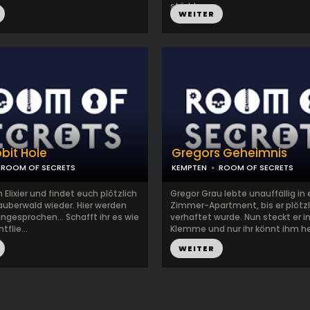
stört be...
WEITER
bit Hole
Gregors Geheimnis
ROOM OF SECRETS
KEMPTEN
ROOM OF SECRETS
in Elixier und findet euch plötzlich
Gregor Grau lebte unauffällig in
auberwald wieder. Hier werden
Zimmer-Apartment, bis er plötzl
angesprochen... Schafft ihr es wie
verhaftet wurde. Nun steckt er in
tflie...
Klemme und nur ihr könnt ihm helf
WEITER