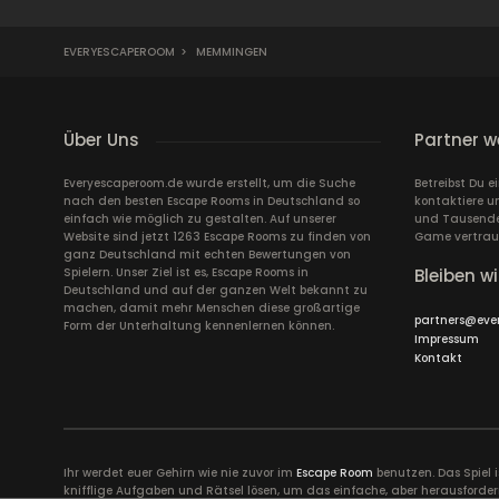
EVERYESCAPEROOM
>
MEMMINGEN
Über Uns
Partner w
Everyescaperoom.de wurde erstellt, um die Suche
Betreibst Du 
nach den besten Escape Rooms in Deutschland so
kontaktiere u
einfach wie möglich zu gestalten. Auf unserer
und Tausende 
Website sind jetzt 1263 Escape Rooms zu finden von
Game vertrau
ganz Deutschland mit echten Bewertungen von
Spielern. Unser Ziel ist es, Escape Rooms in
Bleiben wi
Deutschland und auf der ganzen Welt bekannt zu
machen, damit mehr Menschen diese großartige
partners@eve
Form der Unterhaltung kennenlernen können.
Impressum
Kontakt
Ihr werdet euer Gehirn wie nie zuvor im
Escape Room
benutzen. Das Spiel 
knifflige Aufgaben und Rätsel lösen, um das einfache, aber herausforder