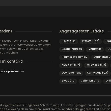
erden!
Angesagtesten Städte
ein Escape Room in Deutschland? Dann
Houthalen
Prescott (AZ)
Bud
ns, um auf unsere Website zu gelangen
von Spielern mit deinem Escape
Baarle-Nassau
Morrisville
D
t zu machen!
Hódmezővásárhely
Oklahoma Ci
r in Kontakt!
New York (NY)
Wildwood (NJ)
ryescaperoom.com
Overland Park
Sunnyvale (CA)
Sióagárd
Jefferson City
Onli
ist eigentlich ein aufregendes Gehirntraining. Am besten geeignet für kleinere Gr
nde Ziel des Spiels zu erreichen : rauskommen innerhalb der gegebene Zeit oder ein