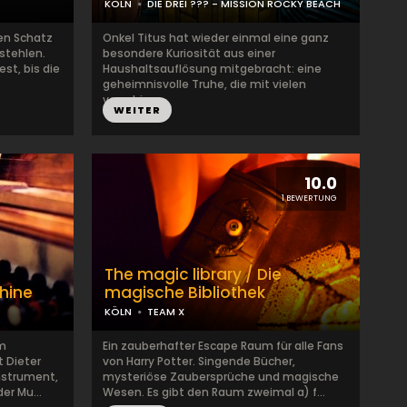
KÖLN
DIE DREI ??? - MISSION ROCKY BEACH
nen Schatz
Onkel Titus hat wieder einmal eine ganz
stehlen.
besondere Kuriosität aus einer
est, bis die
Haushaltsauflösung mitgebracht: eine
geheimnisvolle Truhe, die mit vielen
verschi...
WEITER
10.0
1 BEWERTUNG
The magic library / Die
hine
magische Bibliothek
KÖLN
TEAM X
am
Ein zauberhafter Escape Raum für alle Fans
t Dieter
von Harry Potter. Singende Bücher,
nstrument,
mysteriöse Zaubersprüche und magische
er Mu...
Wesen. Es gibt den Raum zweimal a) f...