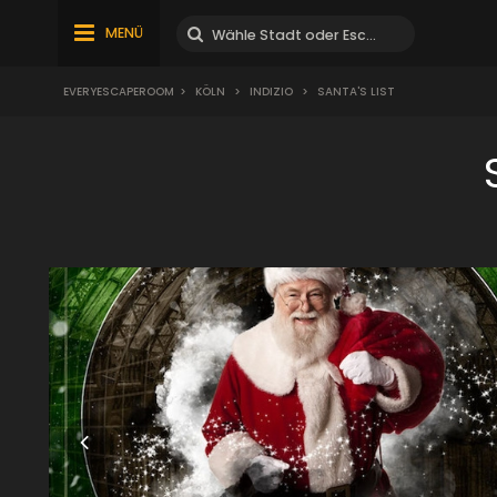
MENÜ
EVERYESCAPEROOM
>
KÖLN
>
INDIZIO
>
SANTA'S LIST