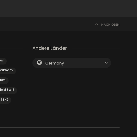
NACH OBEN
Andere Länder
wil
Germany
Oakham
tum
ield (WI)
 (TX)