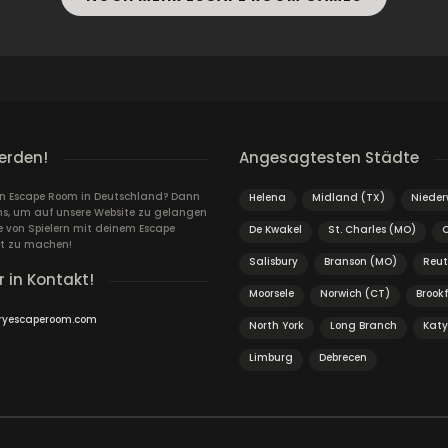
erden!
Angesagtesten Städte
ein Escape Room in Deutschland? Dann
Helena
Midland (TX)
Nieder
ns, um auf unsere Website zu gelangen
von Spielern mit deinem Escape
De Kwakel
St. Charles (MO)
t zu machen!
Salisbury
Branson (MO)
Reu
r in Kontakt!
Moorsele
Norwich (CT)
Brookf
ryescaperoom.com
North York
Long Branch
Katy
Limburg
Debrecen