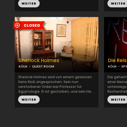
WEITER
WEITER
Sherlock Holmes
Die Rei
KÖLN
QUEST ROOM
KÖLN
SPY
Sherlock Holmes wird von einem gewissen
Die geheim
Hans Kloß angesprochen. Sein nun
einer klein
verstorbener Onkel war Professor für
unterwegs,
Ägyptologie. Er ist gestorben, und sein Ha...
Recherchet
WEITER
WEITER