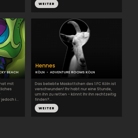
WEITER
Hennes
OCKY BEACH
KÖLN
ADVENTURE ROOMS KÖLN
hat mit
Das beliebte Maskottchen des 1.FC Köln ist
tliches
verschwunden! Ihr habt nur eine Stunde,
r
um ihn zu retten - könnt Ihr ihn rechtzeitig
jedoch i...
finden?...
WEITER