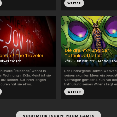
WEITER
Die drei ??? und der
sende / The Traveler
Totenkopffalter
BRAIN ESCAPE
KÖLN
DIE DREI ??? - MISSION R
nisvolle "Reisende" wohnt in
Das Finanzgenie Darwin Weaver 
en Wohnung in Köln. Meist ist sie
seinen skurrilen Ideen ein beach
 auf Reisen. Auf ihren langen
Vermögen gemacht. Kurz vor de
ouren hat sie etwa...
Enthüllung seines Willens liegt er 
WEITER
NOCH MEHR ESCAPE ROOM GAMES