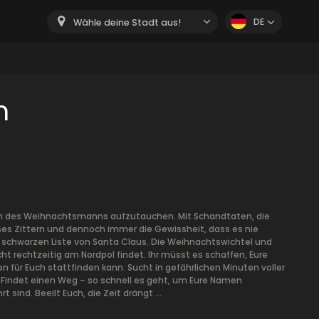
DE
Wähle deine Stadt aus!
m
uch des Weihnachtsmanns aufzutauchen. Mit Schandtaten, die
ieses Zittern und dennoch immer die Gewissheit, dass es nie
er schwarzen Liste von Santa Claus. Die Weihnachtswichtel und
cht rechtzeitig am Nordpol findet. Ihr müsst es schaffen, Eure
 für Euch stattfinden kann. Sucht in gefährlichen Minuten voller
Findet einen Weg – so schnell es geht, um Eure Namen
 sind. Beeilt Euch, die Zeit drängt …