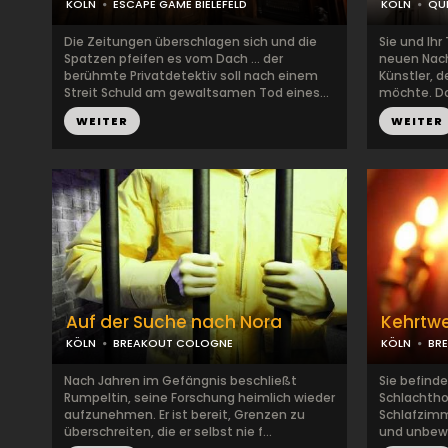
KÖLN
ESCAPE GAME BIELEFELD
KÖLN
QU
Die Zeitungen überschlagen sich und die
Sie und Ih
Spatzen pfeifen es vom Dach … der
neuen Nachb
berühmte Privatdetektiv soll nach einem
Künstler, d
Streit Schuld am gewaltsamen Tod eines...
möchte. Doc
WEITER
WEITER
Auf der Suche nach Nora
Kehrtw
KÖLN
BREAKOUT COLOGNE
KÖLN
BR
Nach Jahren im Gefängnis beschließt
Sie befind
Rumpeltin, seine Forschung heimlich wieder
Schlachthof
aufzunehmen. Er ist bereit, Grenzen zu
Schlafzimm
überschreiten, die er selbst nie f...
und unbewo