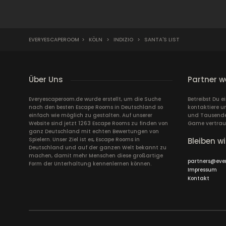
EVERYESCAPEROOM
>
KÖLN
>
INDIZIO
>
SANTA'S LIST
Über Uns
Partner w
Everyescaperoom.de wurde erstellt, um die Suche
Betreibst Du 
nach den besten Escape Rooms in Deutschland so
kontaktiere u
einfach wie möglich zu gestalten. Auf unserer
und Tausende 
Website sind jetzt 1263 Escape Rooms zu finden von
Game vertrau
ganz Deutschland mit echten Bewertungen von
Spielern. Unser Ziel ist es, Escape Rooms in
Bleiben wi
Deutschland und auf der ganzen Welt bekannt zu
machen, damit mehr Menschen diese großartige
partners@eve
Form der Unterhaltung kennenlernen können.
Impressum
Kontakt