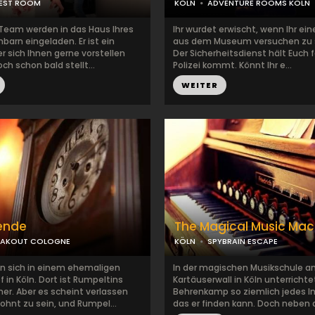
EST ROOM
KÖLN
ADVENTURE ROOMS KÖLN
r Team werden in das Haus Ihres
Ihr wurdet erwischt, wenn Ihr ei
arn eingeladen. Er ist ein
aus dem Museum versuchen zu 
er sich Ihnen gerne vorstellen
Der Sicherheitsdienst hält Euch f
h schon bald stellt...
Polizei kommt. Könnt Ihr e...
WEITER
ende
The Magical Music Mac
EAKOUT COLOGNE
KÖLN
SPYBRAIN ESCAPE
en sich in einem ehemaligen
In der magischen Musikschule 
 in Köln. Dort ist Rumpeltins
Kartäuserwall in Köln unterrichte
er. Aber es scheint verlassen
Behrenkamp so ziemlich jedes I
hnt zu sein, und Rumpel...
das er finden kann. Doch neben d