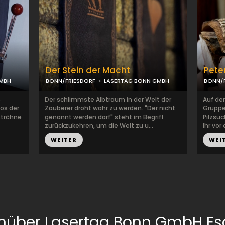
Der Stein der Macht
Pete
MBH
BONN/FRIESDORF
LASERTAG BONN GMBH
BONN/F
S
Der schlimmste Albtraum in der Welt der
Auf der
nos der
Zauberer droht wahr zu werden. "Der nicht
Gruppe 
strähne
genannt werden darf" steht im Begriff
Pilzsuc
zurückzukehren, um die Welt zu u...
Ihr vor
WEITER
WEI
nüber Lasertag Bonn GmbH E