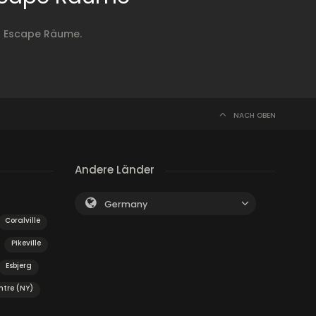
H Escape Räume.
NACH OBEN
Andere Länder
Germany
Coralville
Pikeville
Esbjerg
ntre (NY)