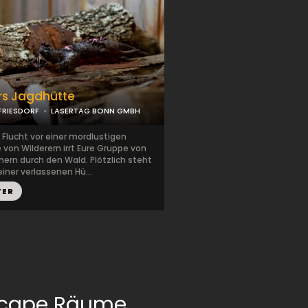
rs Jagdhütte
RIESDORF
LASERTAG BONN GMBH
 Flucht vor einer mordlustigen
von Wilderern irrt Eure Gruppe von
hern durch den Wald. Plötzlich steht
 einer verlassenen Hü...
TER
scape Räume