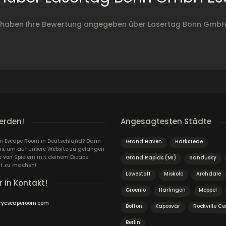
r haben Ihre Bewertung angegeben über Lasertag Bonn Gmb
erden!
Angesagtesten Städte
ein Escape Room in Deutschland? Dann
Grand Haven
Harkstede
ns, um auf unsere Website zu gelangen
von Spielern mit deinem Escape
Grand Rapids (MI)
Sandusky
t zu machen!
Lowestoft
Miskolc
Archdale
r in Kontakt!
Groenlo
Harlingen
Meppel
ryescaperoom.com
Bolton
Kaposvár
Rockville Ce
Berlin