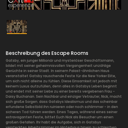
Beschreibung des Escape Rooms
Gatsby, ein junger Millionär und mysteriöser Geschäftsmann,
bildet mit seiner geheimnisvollen Vergangenheit unzählige
Gerüchte in seiner Stadt. In seinem Palast-ähnlichen Haus
veranstaltet Gatsby rauschende Feste für die New Yorker Elite,
um sich nicht alleine zu fühlen. Diese Einsamkeit ist jedoch mit
keinem Luxus aufzufüllen, denn alles in Gatsbys Leben beginnt
und endet mit seiner Liebe zu einer bereits vergebenen Frau -
Daisy Buchanan. Sein Nachbar und einziger Vetrauter, Nick, macht
sich große Sorgen. dass Gatsbys Idealismus und das scheinbar
erfundene Selbstbild ihn ruinieren oder noch schlimmer - in den
sicheren Tod führen werden. Eines Tages, während eines seiner
extravaganten Feste, bittet Euch Nick als Besucher um einen
großen Gefallen. Ihr habt die Aufgabe, sich in Gatsbys
verstecktes Arbeitszimmer im Hinterhaus hinein zu schleichen