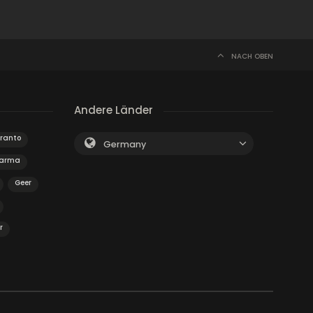
NACH OBEN
Andere Länder
ranto
Germany
arma
Geer
r