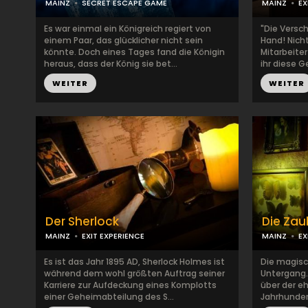
MAINZ
SECRET ESCAPE GAME
MAINZ
EX
Es war einmal ein Königreich regiert von
"Die Versch
einem Paar, das glücklicher nicht sein
Hand! Nicht 
könnte. Doch eines Tages fand die Königin
Mitarbeiter
heraus, dass der König sie bet...
ihr diese Ge
WEITER
WEITER
Der Sherlock
Die Zau
MAINZ
EXIT EXPERIENCE
MAINZ
EX
Es ist das Jahr 1895 AD, Sherlock Holmes ist
Die magisc
während dem wohl größten Auftrag seiner
Untergang.
Karriere zur Aufdeckung eines Komplotts
über der e
einer Geheimabteilung des S...
Jahrhundert