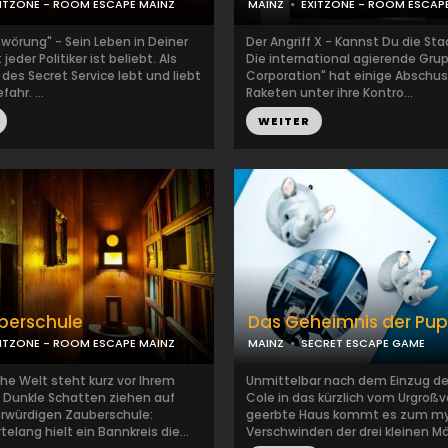
ITZONE - ROOM ESCAPE MAINZ
MAINZ
EXITZONE - ROOM ESCAP
wörung" - Sein Leben in Deiner
Der Angriff X - Kannst Du die Sta
jeder Politiker ist beliebt. Als
Die international agierende Grup
 des Secret Service lebt und liebt
Corporation" hat einige Abschu
fahr. ...
Raketen unter ihre Kontro...
WEITER
berschule
Das Geheimnis der Pu
ITZONE - ROOM ESCAPE MAINZ
MAINZ
SECRET ESCAPE GAME
he Welt steht kurz vor Ihrem
Unmittelbar nach dem Einzug der
 Dunkle Schatten ziehen auf
Cole in das kürzlich vom Urgroßv
hrwürdigen Zauberschule:
geerbte Haus kommt es zum my
elang hielt ein Bannkreis die...
Verschwinden der drei kleinen Mä