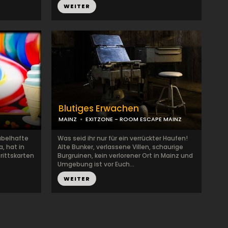
WEITER
Blutiges Erwachen
MAINZ
EXITZONE - ROOM ESCAPE MAINZ
abelhafte
Was seid ihr nur für ein verrückter Haufen!
, hat in
Alte Bunker, verlassene Villen, schaurige
rittskarten
Burgruinen, kein verlorener Ort in Mainz und
Umgebung ist vor Euch...
WEITER