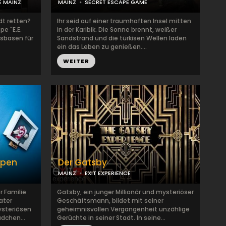
E MAINZ
MAINZ
SECRET ESCAPE GAME
dt retten?
Ihr seid auf einer traumhaften Insel mitten
pe "E.E.
in der Karibik. Die Sonne brennt, weißer
ssbasen für
Sandstrand und die türkisen Wellen laden
ein das Leben zu genießen....
WEITER
ppen
Der Gatsby
MAINZ
EXIT EXPERIENCE
 Familie
Gatsby, ein junger Millionär und mysteriöser
ater
Geschäftsmann, bildet mit seiner
steriösen
geheimnisvollen Vergangenheit unzählige
dchen...
Gerüchte in seiner Stadt. In seine...