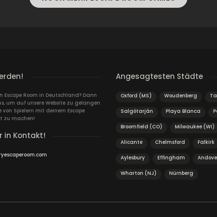
erden!
Angesagtesten Städte
ein Escape Room in Deutschland? Dann
Oxford (MS)
Woudenberg
Ta
ns, um auf unsere Website zu gelangen
von Spielern mit deinem Escape
Salgótarján
Playa Blanca
P
t zu machen!
Broomfield (CO)
Milwaukee (WI)
r in Kontakt!
Alicante
Chelmsford
Falkirk
ryescaperoom.com
Aylesbury
Effingham
Andove
Wharton (NJ)
Nürnberg