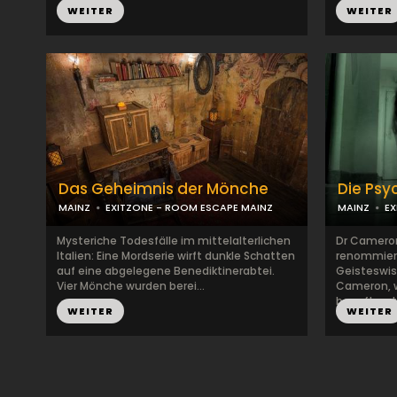
WEITER
WEITER
Das Geheimnis der Mönche
Die Psy
MAINZ
EXITZONE - ROOM ESCAPE MAINZ
MAINZ
EX
Mysteriche Todesfälle im mittelalterlichen
Dr Cameron 
Italien: Eine Mordserie wirft dunkle Schatten
renommiert
auf eine abgelegene Benediktinerabtei.
Geisteswiss
Vier Mönche wurden berei...
Cameron, w
beauftragt.
WEITER
WEITER