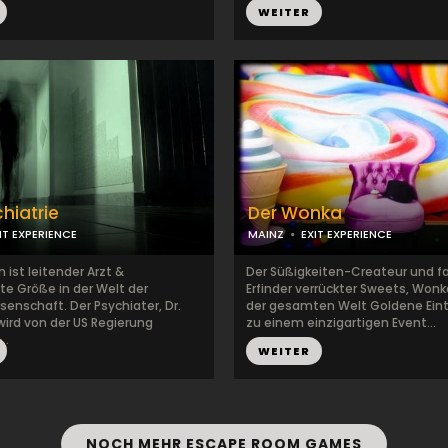
WEITER
chiatrie
Der Wonka
IT EXPERIENCE
MAINZ
EXIT EXPERIENCE
ist leitender Arzt &
Der Süßigkeiten-Createur und f
e Größe in der Welt der
Erfinder verrückter Sweets, Wonka
enschaft. Der Psychiater, Dr.
der gesamten Welt Goldene Eint
ird von der US Regierung
zu einem einzigartigen Event...
..
WEITER
NOCH MEHR ESCAPE ROOM GAMES