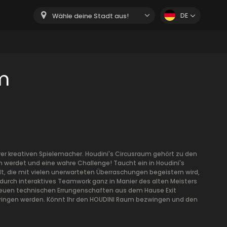
DE
Wähle deine Stadt aus!
m
er kreativen Spielemacher. Houdini's Circusraum gehört zu den
n werdet und eine wahre Challenge! Taucht ein in Houdini's
, die mit vielen unerwarteten Überraschungen begeistern wird,
 durch interaktives Teamwork ganz in Manier des alten Meisters
euen technischen Errungenschaften aus dem Hause Exit
 bringen werden. Könnt Ihr den HOUDINI Raum bezwingen und den