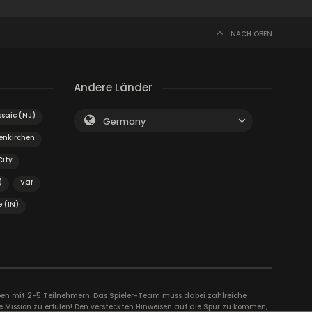
NACH OBEN
Andere Länder
saic (NJ)
Germany
enkirchen
City
)
Var
 (IN)
uppen mit 2-5 Teilnehmern. Das Spieler-Team muss dabei zahlreiche
e Mission zu erfülen! Den versteckten Hinweisen auf die Spur zu kommen,