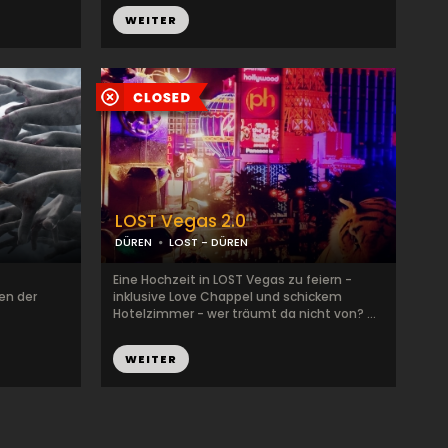
WEITER
LOST Vegas 2.0
DÜREN
LOST - DÜREN
Eine Hochzeit in LOST Vegas zu feiern -
ten der
inklusive Love Chappel und schickem
Hotelzimmer - wer träumt da nicht von? ...
WEITER