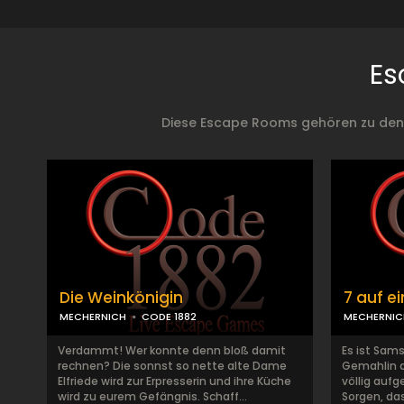
Es
Diese Escape Rooms gehören zu den b
Die Weinkönigin
7 auf e
MECHERNICH
CODE 1882
MECHERNIC
Verdammt! Wer konnte denn bloß damit
Es ist Sam
rechnen? Die sonnst so nette alte Dame
Gemahlin d
Elfriede wird zur Erpresserin und ihre Küche
völlig aufg
wird zu eurem Gefängnis. Schaff...
Sorgen, da