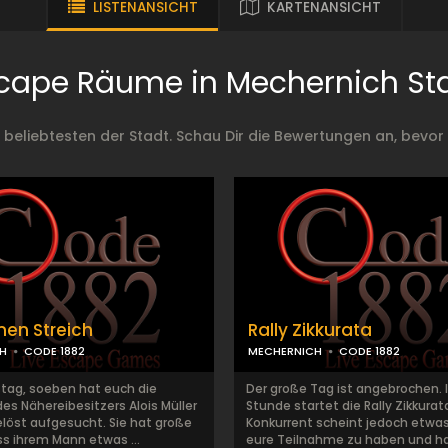
LISTENANSICHT
KARTENANSICHT
cape Räume in Mechernich St
eliebtesten der Stadt. Schau Dir die Bewertungen an, bevor 
inen Streich
Rally Zikkurata
H
CODE 1882
MECHERNICH
CODE 1882
stag, soeben hat euch die
Der große Tag ist angebrochen. I
es Nähereibesitzers Alois Müller
Stunde startet die Rally Zikkurata
elöst aufgesucht. Sie hat große
Konkurrent scheint jedoch etwa
ss ihrem Mann etwas ...
eure Teilnahme zu haben und hat