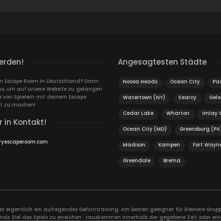
erden!
Angesagtesten Städte
ein Escape Room in Deutschland? Dann
Noosa Heads
Ocean City
Pas
ns, um auf unsere Website zu gelangen
von Spielern mit deinem Escape
Watertown (NY)
Searcy
Gels
t zu machen!
Cedar Lake
Wharton
Imlay 
r in Kontakt!
Ocean City (MD)
Greensburg (PA
ryescaperoom.com
Madison
Kampen
Fort Wayne
Greendale
Brema
ist eigentlich ein aufregendes Gehirntraining. Am besten geeignet für kleinere Gr
nde Ziel des Spiels zu erreichen : rauskommen innerhalb der gegebene Zeit oder ein