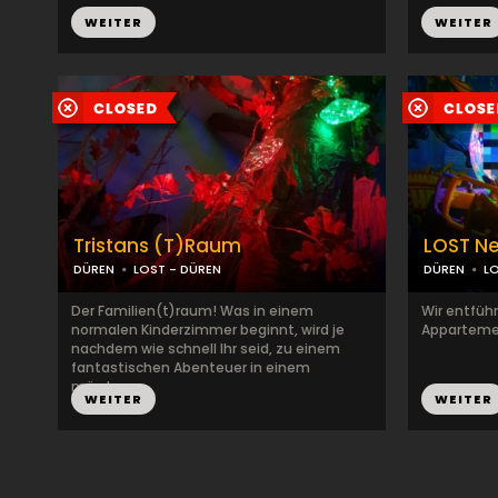
WEITER
WEITER
Tristans (T)Raum
LOST N
DÜREN
LOST - DÜREN
DÜREN
L
Der Familien(t)raum! Was in einem
Wir entführ
normalen Kinderzimmer beginnt, wird je
Appartement
nachdem wie schnell Ihr seid, zu einem
fantastischen Abenteuer in einem
märchen...
WEITER
WEITER