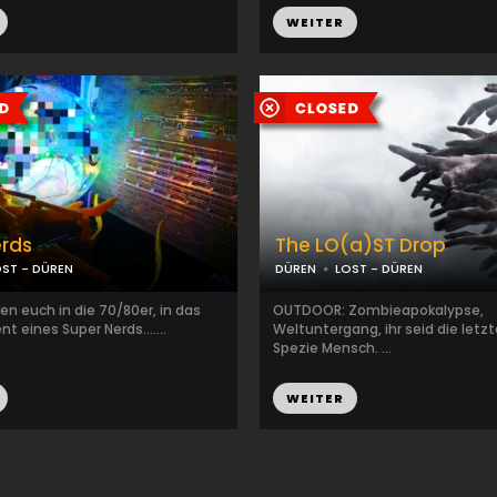
WEITER
erds
The LO(a)ST Drop
OST - DÜREN
DÜREN
LOST - DÜREN
en euch in die 70/80er, in das
OUTDOOR: Zombieapokalypse,
 eines Super Nerds.......
Weltuntergang, ihr seid die letz
Spezie Mensch. ...
WEITER