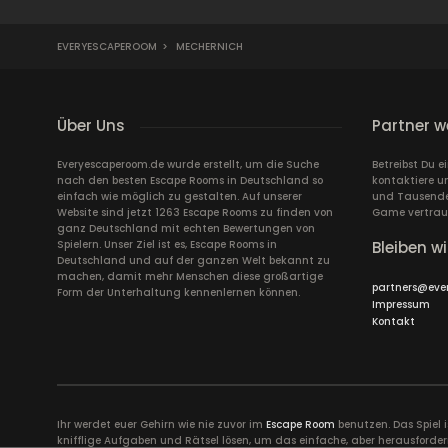
EVERYESCAPEROOM
>
MECHERNICH
Über Uns
Partner w
Everyescaperoom.de wurde erstellt, um die Suche
Betreibst Du 
nach den besten Escape Rooms in Deutschland so
kontaktiere u
einfach wie möglich zu gestalten. Auf unserer
und Tausende 
Website sind jetzt 1263 Escape Rooms zu finden von
Game vertrau
ganz Deutschland mit echten Bewertungen von
Spielern. Unser Ziel ist es, Escape Rooms in
Bleiben wi
Deutschland und auf der ganzen Welt bekannt zu
machen, damit mehr Menschen diese großartige
partners@eve
Form der Unterhaltung kennenlernen können.
Impressum
Kontakt
Ihr werdet euer Gehirn wie nie zuvor im
Escape Room
benutzen. Das Spiel 
knifflige Aufgaben und Rätsel lösen, um das einfache, aber herausforder