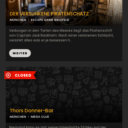
DER VERSUNKENE PIRATENSCHATZ
MÜNCHEN
ESCAPE GAME BIELEFELD
Verborgen in den Tiefen des Meeres liegt das Piratenschiff
von Captain Jack Rackham. Nach einer verlorenen Schlacht,
versinkt alles was er je besessen h...
WEITER
Thors Donner-Bar
MÜNCHEN
MEGA CLUE
Niemand kann es mit seiner bärenhafte Stärke und der