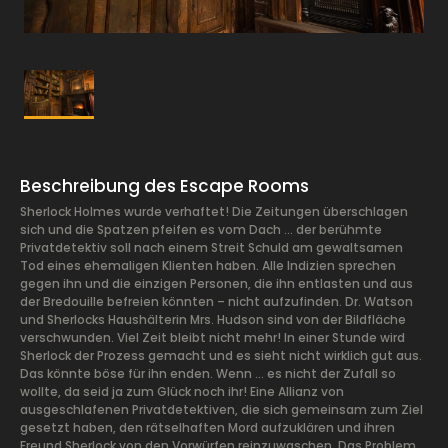
Beschreibung des Escape Rooms
Sherlock Holmes wurde verhaftet! Die Zeitungen überschlagen
sich und die Spatzen pfeifen es vom Dach … der berühmte
Privatdetektiv soll nach einem Streit Schuld am gewaltsamen
Tod eines ehemaligen Klienten haben. Alle Indizien sprechen
gegen ihn und die einzigen Personen, die ihn entlasten und aus
der Bredouille befreien könnten – nicht aufzufinden. Dr. Watson
und Sherlocks Haushälterin Mrs. Hudson sind von der Bildfläche
verschwunden. Viel Zeit bleibt nicht mehr! In einer Stunde wird
Sherlock der Prozess gemacht und es sieht nicht wirklich gut aus.
Das könnte böse für ihn enden. Wenn … es nicht der Zufall so
wollte, da seid ja zum Glück noch ihr! Eine Allianz von
ausgeschlafenen Privatdetektiven, die sich gemeinsam zum Ziel
gesetzt haben, den rätselhaften Mord aufzuklären und ihren
Freund Sherlock von den Vorwürfen reinzuwaschen. Das Problem