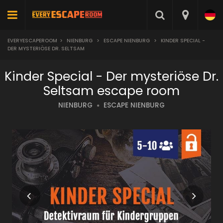
EVERYESCAPEROOM
>
NIENBURG
>
ESCAPE NIENBURG
>
KINDER SPECIAL -
DER MYSTERIÖSE DR. SELTSAM
Kinder Special - Der mysteriöse Dr.
Seltsam escape room
NIENBURG
ESCAPE NIENBURG