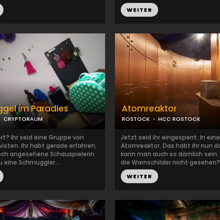
WEITER
gel im Paradies
Atomreaktor
CRYPTORAUM
ROSTOCK
HCC ROSTOCK
rt? Ihr seid eine Gruppe von
Jetzt seid ihr eingesperrt. In ei
visten. Ihr habt gerade erfahren,
Atomreaktor. Das habt ihr nun d
och angesehene Schauspielerin
kann man auch so dämlich sein. 
u eine Schmuggler...
die Warnschilder nicht gesehen? 
WEITER