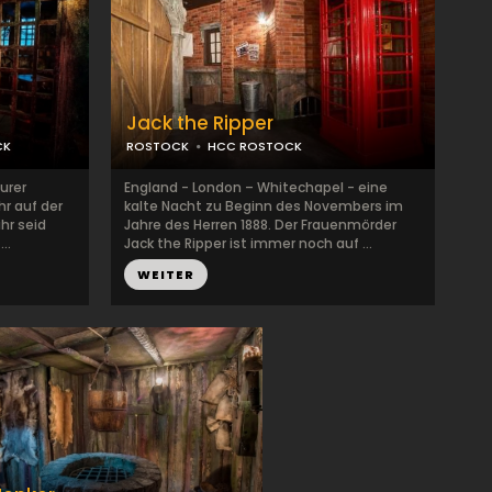
Jack the Ripper
CK
ROSTOCK
HCC ROSTOCK
urer
England - London – Whitechapel - eine
hr auf der
kalte Nacht zu Beginn des Novembers im
hr seid
Jahre des Herren 1888. Der Frauenmörder
..
Jack the Ripper ist immer noch auf ...
WEITER