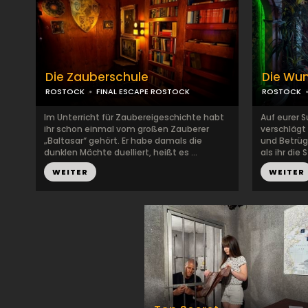
Die Zauberschule
Die Wu
ROSTOCK
FINAL ESCAPE ROSTOCK
ROSTOCK
Im Unterricht für Zaubereigeschichte habt
Auf eurer 
ihr schon einmal vom großen Zauberer
verschlägt
„Baltasar“ gehört. Er habe damals die
und Betrüg
dunklen Mächte duelliert, heißt es ...
als ihr die
WEITER
WEITER