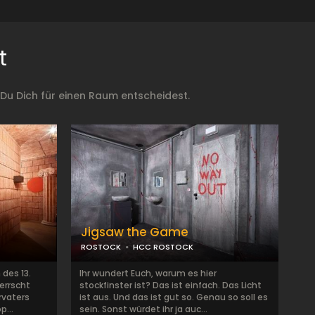
t
Du Dich für einen Raum entscheidest.
Jigsaw the Game
ROSTOCK
HCC ROSTOCK
 des 13.
Ihr wundert Euch, warum es hier
herrscht
stockfinster ist? Das ist einfach. Das Licht
rvaters
ist aus. Und das ist gut so. Genau so soll es
...
sein. Sonst würdet ihr ja auc...