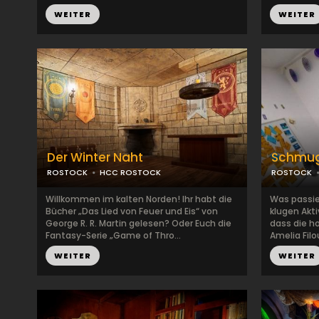
WEITER
WEITER
Der Winter Naht
Schmug
ROSTOCK
HCC ROSTOCK
ROSTOCK
Willkommen im kalten Norden! Ihr habt die
Was passie
Bücher „Das Lied von Feuer und Eis“ von
klugen Akti
George R. R. Martin gelesen? Oder Euch die
dass die h
Fantasy-Serie „Game of Thro...
Amelia Filo
WEITER
WEITER