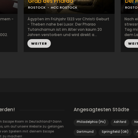
Grab des Pharao
Der 
ROSTOCK
HCC ROSTOCK
ROSTO
mmern -
Ägypten im Frühjahr 1323 vor Christi Geburt
Nach e
- Theben nahe bei Luxor. Der Pharao
stress
Tutanchamun ist im Alter von kaum 20
Tag mi
2002.
Jahren verstorben und wird direkt a...
dem Lan
...
WEITER
WEI
erden!
Angesagtesten Städte
ein Escape Room in Deutschland? Dann
Philadelphia (PA)
Ashford
N
ns, um auf unsere Website zu gelangen
von Spielern mit deinem Escape
Dortmund
Springfield (OR)
A
t zu machen!