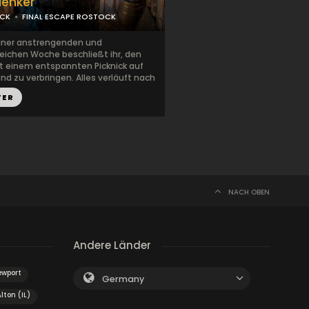
Henker
CK
FINAL ESCAPE ROSTOCK
iner anstrengenden und
reichen Woche beschließt ihr, den
t einem entspannten Picknick auf
d zu verbringen. Alles verläuft nach
TER
NACH OBEN
Andere Länder
ewport
Germany
lton (IL)