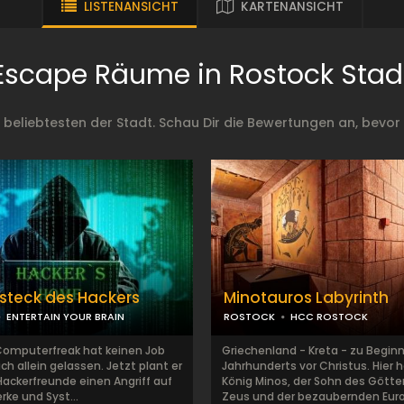
LISTENANSICHT
KARTENANSICHT
Escape Räume in Rostock Stad
eliebtesten der Stadt. Schau Dir die Bewertungen an, bevor 
steck des Hackers
Minotauros Labyrinth
ENTERTAIN YOUR BRAIN
ROSTOCK
HCC ROSTOCK
 Computerfreak hat keinen Job
Griechenland - Kreta - zu Beginn
ich allein gelassen. Jetzt plant er
Jahrhunderts vor Christus. Hier 
Hackerfreunde einen Angriff auf
König Minos, der Sohn des Götte
rke und Syst...
Zeus und der bezaubernden Europ