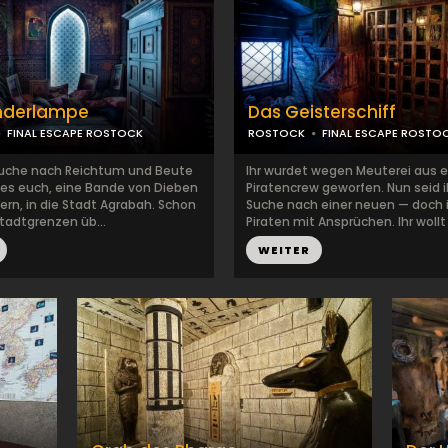
nderlampe
Das Geisterschiff
FINAL ESCAPE ROSTOCK
ROSTOCK
FINAL ESCAPE ROSTO
Suche nach Reichtum und Beute
Ihr wurdet wegen Meuterei aus e
 es euch, eine Bande von Dieben
Piratencrew geworfen. Nun seid i
ern, in die Stadt Agrabah. Schon
Suche nach einer neuen — doch i
 Stadtgrenzen üb...
Piraten mit Ansprüchen. Ihr wollt .
WEITER