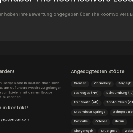
ler haben Ihre Bewertung angegeben über The RoomSolvers 
erden!
Angesagtesten Städte
ein Escape Room in Deutschland? Dann
Dronten
Chambéry
Bergeijk
ns, um auf unsere Website zu gelangen
von Spielern mit deinem Escape
Las Vegas (NV)
Schaumburg (IL
t zu machen!
Fort Smith (AR)
Santa Clara (C
r in Kontakt!
Steamboat Springs
Bishop's Stro
ryescaperoom.com
Rockville
Odense
Herrin
Aberystwyth
Stuttgart
Webs