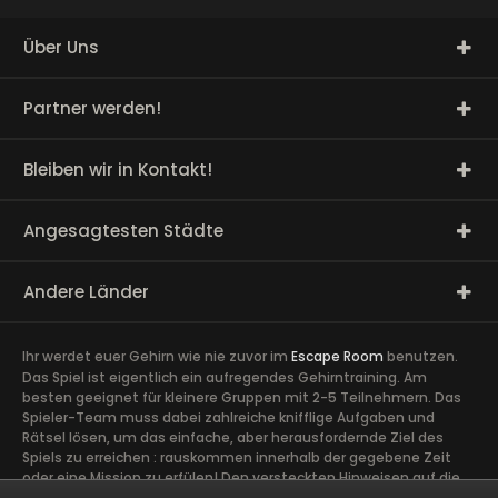
Über Uns
Partner werden!
Bleiben wir in Kontakt!
Angesagtesten Städte
Andere Länder
Ihr werdet euer Gehirn wie nie zuvor im
Escape Room
benutzen.
Das Spiel ist eigentlich ein aufregendes Gehirntraining. Am
besten geeignet für kleinere Gruppen mit 2-5 Teilnehmern. Das
Spieler-Team muss dabei zahlreiche knifflige Aufgaben und
Rätsel lösen, um das einfache, aber herausfordernde Ziel des
Spiels zu erreichen : rauskommen innerhalb der gegebene Zeit
oder eine Mission zu erfülen! Den versteckten Hinweisen auf die
Spur zu kommen, erfordert volle Konzentration sowie die Ideen