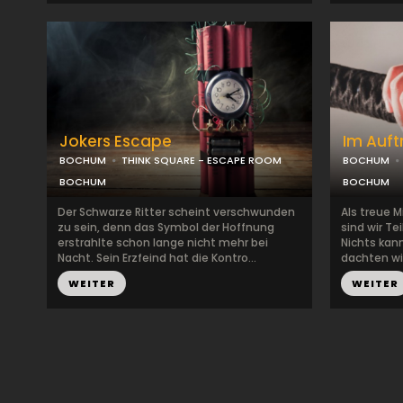
Jokers Escape
Im Auft
BOCHUM
THINK SQUARE - ESCAPE ROOM
BOCHUM
BOCHUM
BOCHUM
Der Schwarze Ritter scheint verschwunden
Als treue M
zu sein, denn das Symbol der Hoffnung
sind wir Te
erstrahlte schon lange nicht mehr bei
Nichts kan
Nacht. Sein Erzfeind hat die Kontro...
dachten wir
WEITER
WEITER