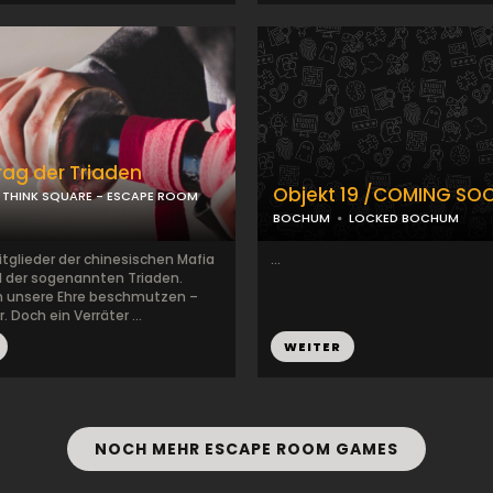
rag der Triaden
Objekt 19 /COMING SO
THINK SQUARE - ESCAPE ROOM
BOCHUM
LOCKED BOCHUM
itglieder der chinesischen Mafia
...
il der sogenannten Triaden.
n unsere Ehre beschmutzen –
. Doch ein Verräter ...
WEITER
NOCH MEHR ESCAPE ROOM GAMES