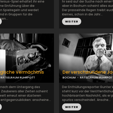
ersus-Spiel erhaltet ihr eine
hr seid auf der Suche nach einer
 Einführung über die
aber in Bochum scheint alles a
n Spielregeln und werdet
Der prasselnde Regen treibt euch
nd in Gruppen für die
kleines, schon in die Jahr...
nen...
WEITER
gische Vermächtnis
Der verschwundene Jou
RÄTSELRAUM RUHRPOTT
BOCHUM
RÄTSELRAUM RUHRPOT
e nach dem Untergang des
Der Enthüllungsreporter Gunter 
 Zauberers aller Zeiten scheint
steht kurz vor der Veröffentlichu
welt erneut einer düsteren
hochbrisanten Nachricht, als er p
entgegenzublicken: anscheine...
spurlos verschwindet. Ansche...
WEITER