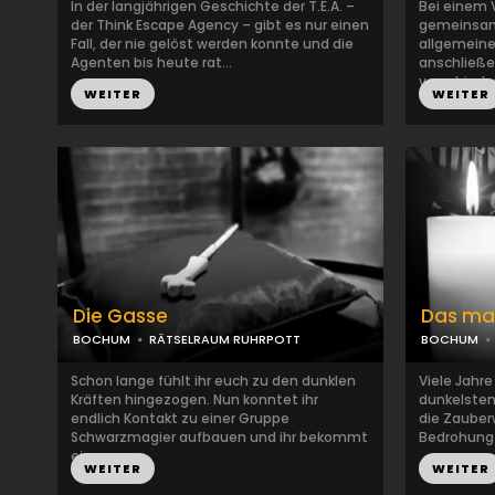
In der langjährigen Geschichte der T.E.A. –
Bei einem V
der Think Escape Agency – gibt es nur einen
gemeinsame
Fall, der nie gelöst werden konnte und die
allgemeine
Agenten bis heute rat...
anschließe
verschiede
WEITER
WEITER
Die Gasse
Das ma
BOCHUM
RÄTSELRAUM RUHRPOTT
BOCHUM
Schon lange fühlt ihr euch zu den dunklen
Viele Jahr
Kräften hingezogen. Nun konntet ihr
dunkelsten
endlich Kontakt zu einer Gruppe
die Zauber
Schwarzmagier aufbauen und ihr bekommt
Bedrohung 
ein...
WEITER
WEITER