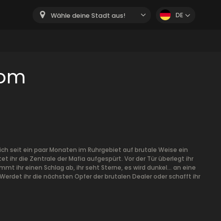
DE
Wähle deine Stadt aus!
oom
sich seit ein paar Monaten im Ruhrgebiet auf brutale Weise ein
t ihr die Zentrale der Mafia aufgespürt. Vor der Tür überlegt ihr
mt ihr einen Schlag ab, ihr seht Sterne, es wird dunkel… an eine
rdet ihr die nächsten Opfer der brutalen Dealer oder schafft ihr