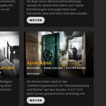
 Unterkunft,
Als Kopf eines Menschenhändlerrings
usgebucht.
werdet ihr dieses Mal selbst zum Opfer.
 in ein
Entführungen sind eigentlich euer
Handwerk, aber plötzlich wird alles dunkel...
WEITER
Apokalypse
rnalist
BOCHUM
THINK SQUARE - ESCAPE ROOM
T
BOCHUM
Waldgraf
Als Einsatzteam seid ihr der
ng einer
„Geheimorganisation für Terrorerpressung
lötzlich
und Rache“ auf den Spuren. G.O.F.T.E.R.
plant einen grauenhaften Anschlag mit
apok...
WEITER