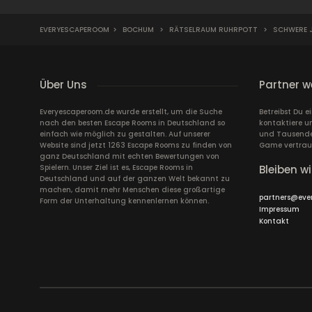
EVERYESCAPEROOM
>
BOCHUM
>
RÄTSELRAUM RUHRPOTT
>
SCHWERE 
Über Uns
Partner w
Everyescaperoom.de wurde erstellt, um die Suche
Betreibst Du 
nach den besten Escape Rooms in Deutschland so
kontaktiere u
einfach wie möglich zu gestalten. Auf unserer
und Tausende 
Website sind jetzt 1263 Escape Rooms zu finden von
Game vertrau
ganz Deutschland mit echten Bewertungen von
Spielern. Unser Ziel ist es, Escape Rooms in
Bleiben wi
Deutschland und auf der ganzen Welt bekannt zu
machen, damit mehr Menschen diese großartige
partners@eve
Form der Unterhaltung kennenlernen können.
Impressum
Kontakt