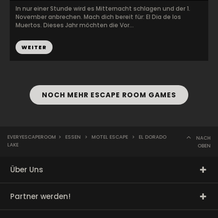
In nur einer Stunde wird es Mitternacht schlagen und der 1.
November anbrechen. Mach dich bereit für: El Dia de los
Muertos. Dieses Jahr möchten die Vor...
WEITER
NOCH MEHR ESCAPE ROOM GAMES
EVERYESCAPEROOM
>
ESSEN
>
MOTEL ESCAPE
>
EL DORADO
NACH
LAKE
OBEN
Über Uns
Partner werden!