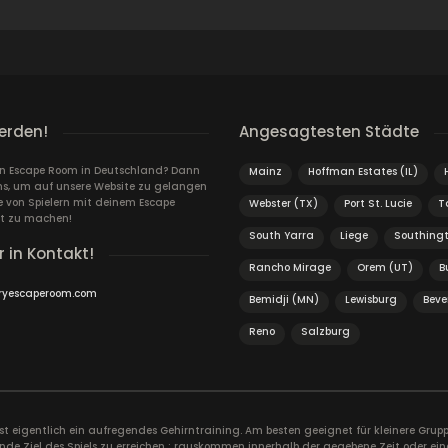
erden!
Angesagtesten Städte
ein Escape Room in Deutschland? Dann
Mainz
Hoffman Estates (IL)
ns, um auf unsere Website zu gelangen
von Spielern mit deinem Escape
Webster (TX)
Port St. Lucie
T
t zu machen!
South Yarra
Liege
Southing
r in Kontakt!
Rancho Mirage
Orem (UT)
B
ryescaperoom.com
Bemidji (MN)
Lewisburg
Beve
Reno
Salzburg
ist eigentlich ein aufregendes Gehirntraining. Am besten geeignet für kleinere Gr
nde Ziel des Spiels zu erreichen : rauskommen innerhalb der gegebene Zeit oder ein