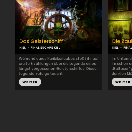
Das Geisterschiff
Die Zau
KIEL
FINAL ESCAPE KIEL
KIEL
FINA
Während eures Karibikurlaubes stoßt ihr auf
Im Unterri
uralte Erzählungen über die Legende eines
ihr schon 
längst vergessenen Geisterschiffes. Dieser
„Baltasar“ 
Legende zufolge taucht ...
dunklen Mäc
WEITER
WEITER