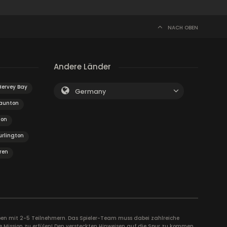
NACH OBEN
Andere Länder
Hervey Bay
Germany
aunton
ton
urlington
ren
uppen mit 2-5 Teilnehmern. Das Spieler-Team muss dabei zahlreiche
e Mission zu erfülen! Den versteckten Hinweisen auf die Spur zu kommen,