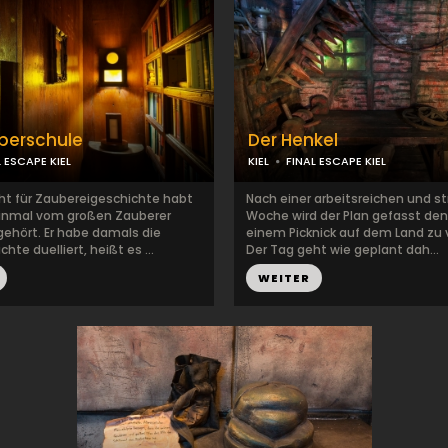
berschule
Der Henkel
L ESCAPE KIEL
KIEL
FINAL ESCAPE KIEL
cht für Zaubereigeschichte habt
Nach einer arbeitsreichen und s
einmal vom großen Zauberer
Woche wird der Plan gefasst den
gehört. Er habe damals die
einem Picknick auf dem Land zu 
hte duelliert, heißt es ...
Der Tag geht wie geplant dah...
WEITER