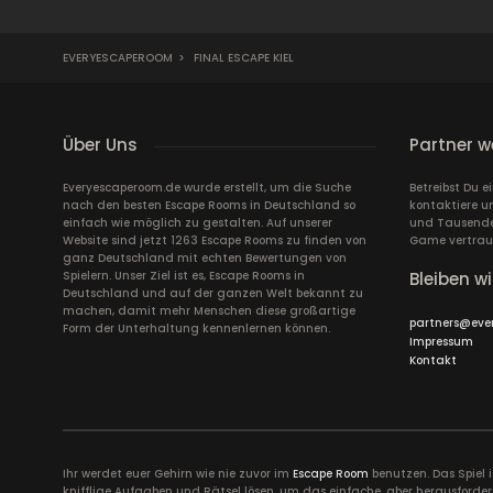
EVERYESCAPEROOM
>
FINAL ESCAPE KIEL
Über Uns
Partner w
Everyescaperoom.de wurde erstellt, um die Suche
Betreibst Du 
nach den besten Escape Rooms in Deutschland so
kontaktiere u
einfach wie möglich zu gestalten. Auf unserer
und Tausende 
Website sind jetzt 1263 Escape Rooms zu finden von
Game vertrau
ganz Deutschland mit echten Bewertungen von
Spielern. Unser Ziel ist es, Escape Rooms in
Bleiben wi
Deutschland und auf der ganzen Welt bekannt zu
machen, damit mehr Menschen diese großartige
partners@eve
Form der Unterhaltung kennenlernen können.
Impressum
Kontakt
Ihr werdet euer Gehirn wie nie zuvor im
Escape Room
benutzen. Das Spiel 
knifflige Aufgaben und Rätsel lösen, um das einfache, aber herausforder