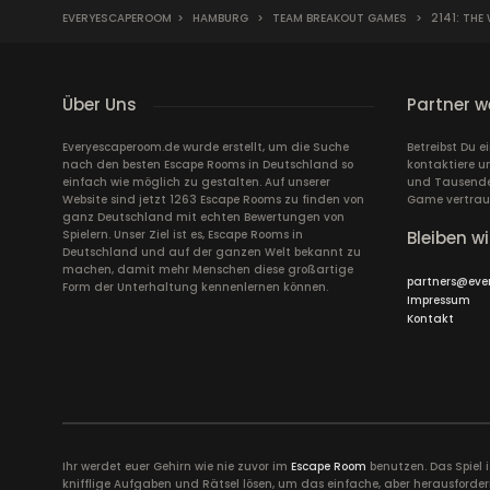
EVERYESCAPEROOM
>
HAMBURG
>
TEAM BREAKOUT GAMES
>
2141: THE
Über Uns
Partner w
Everyescaperoom.de wurde erstellt, um die Suche
Betreibst Du 
nach den besten Escape Rooms in Deutschland so
kontaktiere u
einfach wie möglich zu gestalten. Auf unserer
und Tausende 
Website sind jetzt 1263 Escape Rooms zu finden von
Game vertrau
ganz Deutschland mit echten Bewertungen von
Spielern. Unser Ziel ist es, Escape Rooms in
Bleiben wi
Deutschland und auf der ganzen Welt bekannt zu
machen, damit mehr Menschen diese großartige
partners@eve
Form der Unterhaltung kennenlernen können.
Impressum
Kontakt
Ihr werdet euer Gehirn wie nie zuvor im
Escape Room
benutzen. Das Spiel 
knifflige Aufgaben und Rätsel lösen, um das einfache, aber herausforder