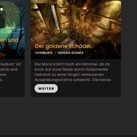
son und
Der goldene Schädel
HAMBURG
HIDDEN GAMES
 Hudson“ ist
Der Mond steht hoch am Himmel, als ihr
 Game und
euch auf eurer Reise durch Südamerika
dene
heimlich zu einer längst verlassenen
...
Ausgrabungsstätte schleicht. Die beste...
WEITER