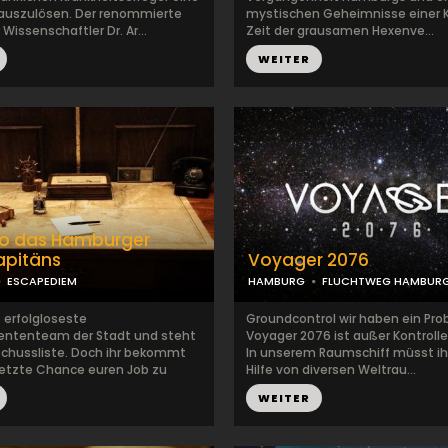
auszulösen. Der renommierte
mystischen Geheimnisse einer K
issenschaftler Dr. Ar...
Zeit der grausamen Hexenve...
WEITER
ro das Hamburger
apitäns
Voyager 2076
ESCAPEDIEM
HAMBURG
FLUCHTWEG HAMBUR
s erfolgloseste
Groundcontrol wir haben ein Pro
ntenteam der Stadt und steht
Voyager 2076 ist außer Kontroll
schussliste. Doch ihr bekommt
In unserem Raumschiff müsst ih
letzte Chance euren Job zu
Hilfe von diversen Weltrau...
.
WEITER