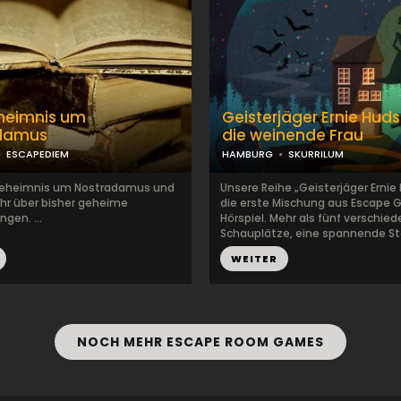
heimnis um
Geisterjäger Ernie Hud
damus
die weinende Frau
ESCAPEDIEM
HAMBURG
SKURRILUM
Geheimnis um Nostradamus und
Unsere Reihe „Geisterjäger Ernie
hr über bisher geheime
die erste Mischung aus Escape
gen. ...
Hörspiel. Mehr als fünf verschie
Schauplätze, eine spannende Sto
WEITER
NOCH MEHR ESCAPE ROOM GAMES