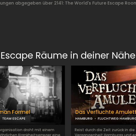
ungen abgegeben über 2141: The World's Future Escape Room
Escape Räume in deiner Nähe
fman Formel
Das Verfluchte Amulet
TEAM ESCAPE
HAMBURG
FLUCHTWEG HAMBUR
rorganisation droht mit einem
Reist durch die Zeit zurück in di
ährlichen Krankheitserreger eine
Vergangenheit Hamburgs und er