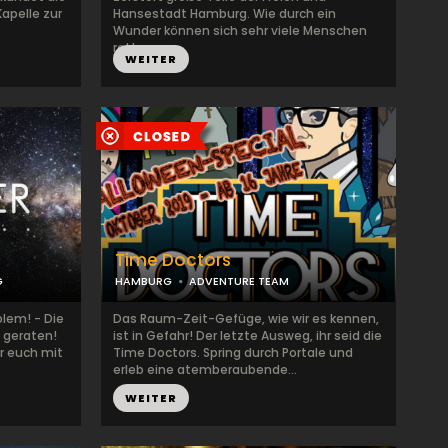
apelle zur
Hansestadt Hamburg. Wie durch ein
Wunder können sich sehr viele Menschen
rett...
WEITER
Time Doctors
G
HAMBURG
ADVENTURE TEAM
blem! - Die
Das Raum-Zeit-Gefüge, wie wir es kennen,
e geraten!
ist in Gefahr! Der letzte Ausweg, ihr seid die
r euch mit
Time Doctors. Spring durch Portale und
erleb eine atemberaubende...
WEITER