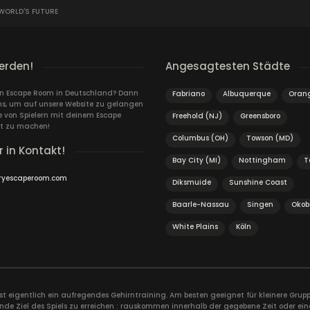
 WORLD'S FUTURE
erden!
Angesagtesten Städte
ein Escape Room in Deutschland? Dann
Fabriano
Albuquerque
Oran
ns, um auf unsere Website zu gelangen
von Spielern mit deinem Escape
Freehold (NJ)
Greensboro
t zu machen!
Columbus (OH)
Towson (MD)
r in Kontakt!
Bay City (MI)
Nottingham
T
ryescaperoom.com
Diksmuide
Sunshine Coast
Baarle-Nassau
Singen
Okob
White Plains
Köln
ist eigentlich ein aufregendes Gehirntraining. Am besten geeignet für kleinere Gr
nde Ziel des Spiels zu erreichen : rauskommen innerhalb der gegebene Zeit oder ein