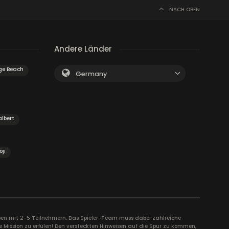
NACH OBEN
Andere Länder
ge Beach
Germany
olbert
oji
uppen mit 2-5 Teilnehmern. Das Spieler-Team muss dabei zahlreiche
e Mission zu erfülen! Den versteckten Hinweisen auf die Spur zu kommen,