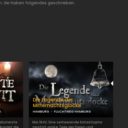
. Sie haben folgendes geschrieben:
Die Legende der
t
Mitternachtsglocke
G
HAMBURG
FLUCHTWEG HAMBURG
e düsterste
Mai 1842: Eine verheerende Katastrophe
kundet die
zerstört große Teile der Freien und