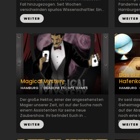
Fall hinzugezogen. Seit Wochen
Pandemie 
verschwinden spurlos Wissenschaftler. Ein...
Hamburger W
WEITER
WEITER
Das Bü
Magical Mystery
Hafenk
HAMBURG
DEADLINE ESCAPE GAMES
HAMBURG
Der große Hektor, einer der angesehensten
Ihr seid da
Magier unserer Zeit, ist auf der Suche nach
Geheimage
einem Assistenten für seine neue
auf der Ab
Zaubershow. Ihr befindet Euch in ...
noch eine 
retten. De..
WEITER
WEITER