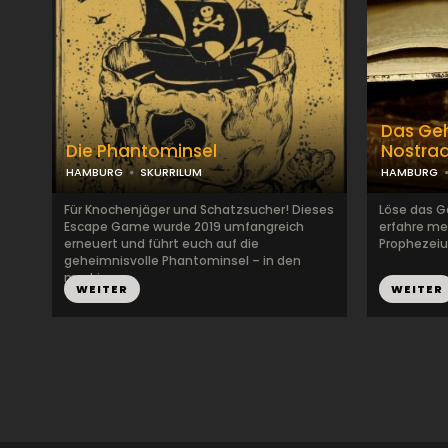
Das Ge
Die Phantominsel
Nostra
HAMBURG
SKURRILUM
HAMBURG
Für Knochenjäger und Schatzsucher! Dieses
Löse das 
Escape Game wurde 2019 umfangreich
erfahre me
erneuert und führt euch auf die
Prophezeiun
geheimnisvolle Phantominsel – in den
modrig...
WEITER
WEITER