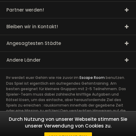
Partner werden!
Bleiben wir in Kontakt!
Angesagtesten Städte
Andere Länder
Ihr werdet euer Gehirn wie nie zuvor im
Escape Room
benutzen.
Das Spiel ist eigentlich ein aufregendes Gehirntraining. Am
besten geeignet für kleinere Gruppen mit 2-5 Teilnehmern. Das
Spieler-Team muss dabei zahlreiche knifflige Aufgaben und
Rätsel lösen, um das einfache, aber herausfordernde Ziel des
Spiels zu erreichen : rauskommen innerhalb der gegebene Zeit
oder eine Mission zu erfülen! Den versteckten Hinweisen auf die
Spur zu kommen, erfordert volle Konzentration sowie die Ideen
Durch Nutzung von unserer Webseite stimmen Sie
und Talente aller Spieler. Ein guter Zusammenhalt im Team ist
unserer Verwendung von Cookies zu.
äußerst wichtig. Ein gemeinsames Abenteuer schafft Vertrauen
und Engagement zwischen den Spielern und kann Kollegen näher