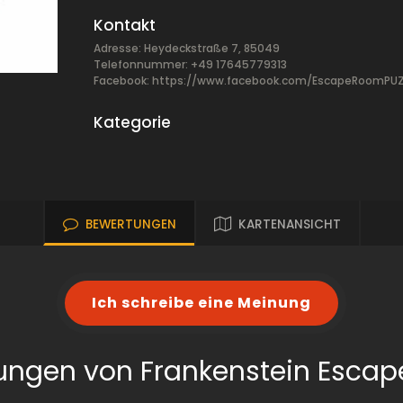
Kontakt
Adresse: Heydeckstraße 7, 85049
Telefonnummer: +49 17645779313
Facebook:
https://www.facebook.com/EscapeRoomPUZ
Kategorie
BEWERTUNGEN
KARTENANSICHT
Ich schreibe eine Meinung
ungen von Frankenstein Esca