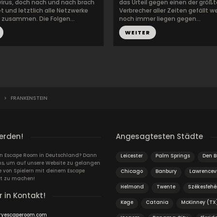
rus, doch nach und nach brach
das Urteil gegen einen der größ
t und letztlich alle Netzwerke
Verbrecher aller Zeiten gefällt 
g zusammen. Die Folgen...
noch immer liegen gegen...
WEITER
>
FRANKENSTEIN
erden!
Angesagtesten Städte
ein Escape Room in Deutschland? Dann
Leicester
Palm Springs
Den B
ns, um auf unsere Website zu gelangen
von Spielern mit deinem Escape
Chicago
Banbury
Lawrencevi
t zu machen!
Helmond
Twente
Székesfehé
r in Kontakt!
Køge
Catania
McKinney (TX
ryescaperoom.com