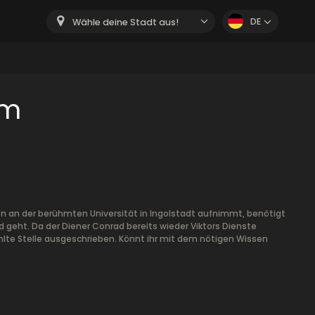
DE
Wähle deine Stadt aus!
om
ien an der berühmten Universität in Ingolstadt aufnimmt, benötigt
d geht. Da der Diener Conrad bereits wieder Viktors Dienste
lte Stelle ausgeschrieben. Könnt ihr mit dem nötigen Wissen