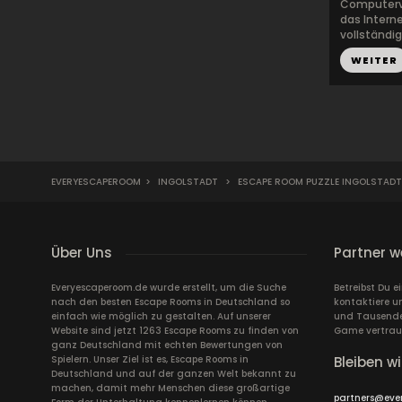
Computervi
das Interne
vollständi
WEITER
EVERYESCAPEROOM
>
INGOLSTADT
>
ESCAPE ROOM PUZZLE INGOLSTADT
Über Uns
Partner w
Everyescaperoom.de wurde erstellt, um die Suche
Betreibst Du 
nach den besten Escape Rooms in Deutschland so
kontaktiere u
einfach wie möglich zu gestalten. Auf unserer
und Tausende 
Website sind jetzt 1263 Escape Rooms zu finden von
Game vertrau
ganz Deutschland mit echten Bewertungen von
Spielern. Unser Ziel ist es, Escape Rooms in
Bleiben wi
Deutschland und auf der ganzen Welt bekannt zu
machen, damit mehr Menschen diese großartige
partners@eve