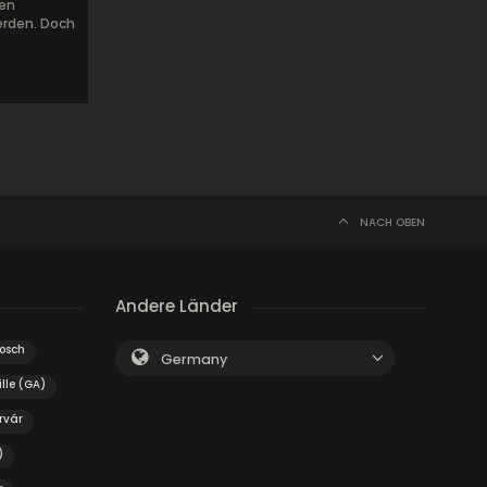
ten
werden. Doch
NACH OBEN
Andere Länder
osch
Germany
lle (GA)
rvár
)