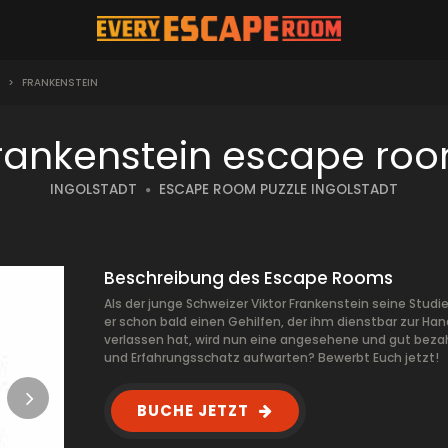
>
FRANKENSTEIN
rankenstein escape ro
INGOLSTADT
ESCAPE ROOM PUZZLE INGOLSTADT
Beschreibung des Escape Rooms
Als der junge Schweizer Viktor Frankenstein seine Stud
er schon bald einen Gehilfen, der ihm dienstbar zur Han
verlassen hat, wird nun eine angesehene und gut bezah
und Erfahrungsschatz aufwarten? Bewerbt Euch jetzt!
BUCHE JETZT