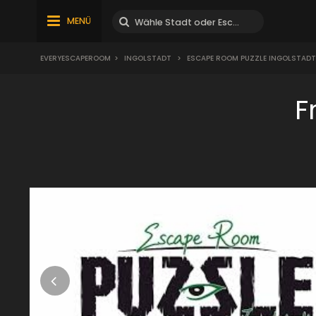
MENÜ
EVERYESCAPEROOM
>
INGOLSTADT
>
ESCAPE ROOM PUZZLE INGOLSTADT
F