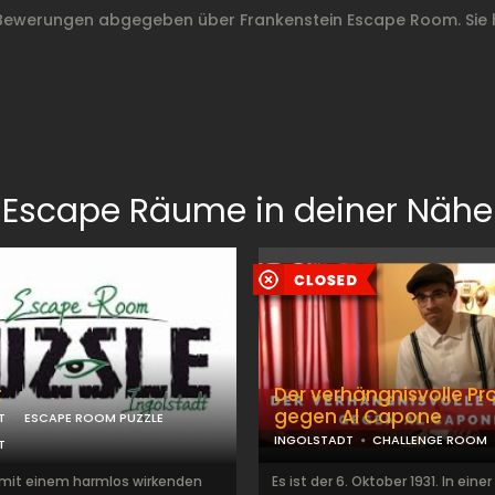
 Bewerungen abgegeben über Frankenstein Escape Room. Sie 
Escape Räume in deiner Nähe
t
Der verhängnisvolle Pr
gegen Al Capone
T
ESCAPE ROOM PUZZLE
INGOLSTADT
CHALLENGE ROOM
T
mit einem harmlos wirkenden
Es ist der 6. Oktober 1931. In eine